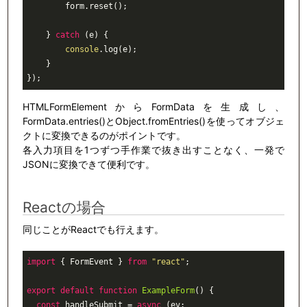
        form.reset();

    } 
catch
 (e) {

console
.log(e);

    }

HTMLFormElementからFormDataを生成し、
FormData.entries()とObject.fromEntries()を使ってオブジェ
クトに変換できるのがポイントです。
各入力項目を1つずつ手作業で抜き出すことなく、一発で
JSONに変換できて便利です。
Reactの場合
同じことがReactでも行えます。
import
 { FormEvent } 
from
"react"
;

export
default
function
ExampleForm
(
) 
{

const
 handleSubmit = 
async
 (ev: 