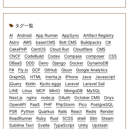
タグ一覧
AI
Android
App Runner
AppSync
Artifact Registry
Astro
AWS
baserCMS
Bolt CMS
Buildpacks
C#
CakePHP
CentOS
Cloud Run
Cloudflare
CMS
CNCF
CodeBuild
Codex
Compass
composer
CSS
DBaaS
DDD
Deno
Django
Docker
DynamoDB
F#
Fly.io
GCP
GitHub
Gluon
Google Analytics
GraphQL
HTML
Inertia.js
iPhone
Java
Javascript
jQuery
Kotlin
Kyoto eggs
Laravel
Laravel Sail
LINE
Linux
MCP
MinIO
MongoDB
MySQL
Next.js
nginx
node.js
OAuth
October CMS
Onyx
OpenAPI
PaaS
PHP
PhpStorm
Pico
PostgreSQL
PSR
Python
Quarkus
Rails
React
Redis
Render
RoadRunner
Ruby
Rust
SCSS
shell
Slim
Steam
Sublime Text
Svelte
TypeScript
Unity
Upstash