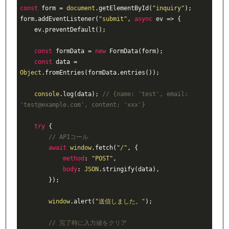
const
 form = 
document
.getElementById(
"inquiry"
);

form.addEventListener(
"submit"
, 
async
 ev => {

    ev.preventDefault();

const
 formData = 
new
 FormData(form);

const
 data = 
Object
.fromEntries(formData.entries());

console
.log(data); 
// {name: 'test', email: 
'test@example.com', content: 'xxx'}
try
 {

// APIコール
await
window
.fetch(
"/"
, {

method
: 
"POST"
,

body
: 
JSON
.stringify(data),

        });

window
.alert(
"送信しました。"
);

// 完了時に入力値をクリア