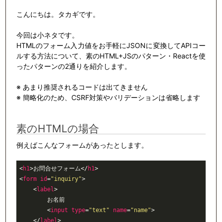
こんにちは。タカギです。
今回は小ネタです。
HTMLのフォーム入力値をお手軽にJSONに変換してAPIコー
ルする方法について、素のHTML+JSのパターン・Reactを使
ったパターンの2通りを紹介します。
※ あまり推奨されるコードは出てきません
※ 簡略化のため、CSRF対策やバリデーションは省略します
素のHTMLの場合
例えばこんなフォームがあったとします。
<
h1
>
お問合せフォーム
</
h1
>
<
form
id
=
"inquiry"
>
<
label
>
        お名前

<
input
type
=
"text"
name
=
"name"
>
</
label
>