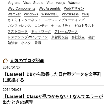
Vagrant
Visual Studio
Vite
vue.js
Wasmer
Web Components
WebAssembly
Webデザイン
Wercker
Windows
Windows 8
WordPress
zellij
さくらインターネット
エッジコンピューティング
カンファレンス
コンテナ
セキュリティ
ゼロトラスト
テストコード
ネットワーク
フレームワーク
レスポンシブWebデザイン
京都同友会
会社設立
会計
勉強会
小ネタ
登壇
人気のブログ記事
2016/01/27
【Laravel】DBから取得した日付型データを文字列
に変換する
2014/08/08
【Laravel】Classが見つからない！なんてエラーが
出たときの処理