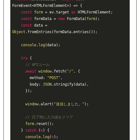
FormEvent<HTMLFormElement>) => {

const
form
 = ev.target 
as
 HTMLFormElement;

const
 formData = 
new
 FormData(
form
);

const
 data = 
Object
.fromEntries(formData.entries());

console
.
log
(data);

try
 {

// APIコール
await
window
.fetch(
"/"
, {

        method: 
"POST"
,

        body: 
JSON
.stringify(data),

      });

window
.alert(
"送信しました。"
);

// 完了時に入力値をクリア
form
.reset();

    } 
catch
 (
e
) {

console
.
log
(
e
);
