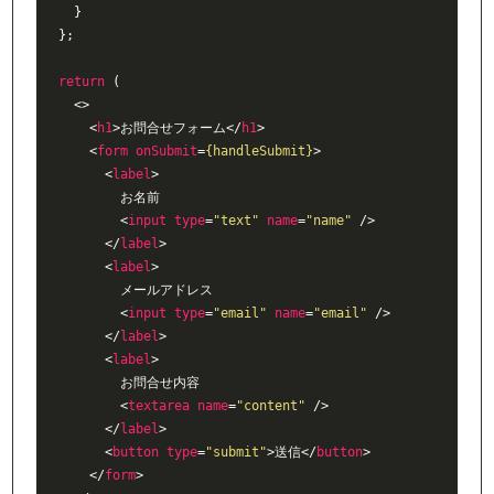
    }

  };

return
 (

<>
<
h1
>
お問合せフォーム
</
h1
>
<
form
onSubmit
=
{handleSubmit}
>
<
label
>
          お名前

<
input
type
=
"text"
name
=
"name"
 />
</
label
>
<
label
>
          メールアドレス

<
input
type
=
"email"
name
=
"email"
 />
</
label
>
<
label
>
          お問合せ内容

<
textarea
name
=
"content"
 />
</
label
>
<
button
type
=
"submit"
>
送信
</
button
>
</
form
>