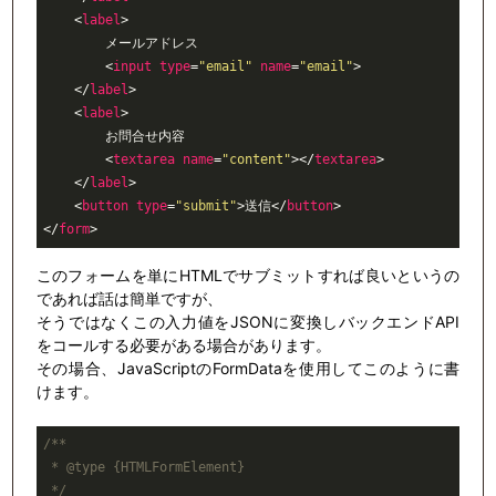
<
label
>
        メールアドレス

<
input
type
=
"email"
name
=
"email"
>
</
label
>
<
label
>
        お問合せ内容

<
textarea
name
=
"content"
>
</
textarea
>
</
label
>
<
button
type
=
"submit"
>
送信
</
button
>
</
form
>
このフォームを単にHTMLでサブミットすれば良いというの
であれば話は簡単ですが、
そうではなくこの入力値をJSONに変換しバックエンドAPI
をコールする必要がある場合があります。
その場合、JavaScriptのFormDataを使用してこのように書
けます。
/**

 * @type {HTMLFormElement}

 */