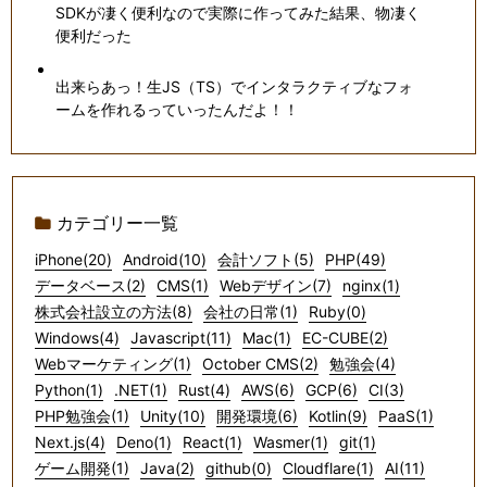
SDKが凄く便利なので実際に作ってみた結果、物凄く
便利だった
出来らあっ！生JS（TS）でインタラクティブなフォ
ームを作れるっていったんだよ！！
カテゴリー一覧
iPhone(20)
Android(10)
会計ソフト(5)
PHP(49)
データベース(2)
CMS(1)
Webデザイン(7)
nginx(1)
株式会社設立の方法(8)
会社の日常(1)
Ruby(0)
Windows(4)
Javascript(11)
Mac(1)
EC-CUBE(2)
Webマーケティング(1)
October CMS(2)
勉強会(4)
Python(1)
.NET(1)
Rust(4)
AWS(6)
GCP(6)
CI(3)
PHP勉強会(1)
Unity(10)
開発環境(6)
Kotlin(9)
PaaS(1)
Next.js(4)
Deno(1)
React(1)
Wasmer(1)
git(1)
ゲーム開発(1)
Java(2)
github(0)
Cloudflare(1)
AI(11)