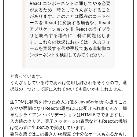
React コンポーネントに通してやる必要
があるため、時としてうんざりすること
があります。このことは既存のコードベ
ースを React に変換する場合や、React
アプリケーションを非 React のライブラ
リと統合する場合に、特に問題化しま
す。これらの状況においては、入力フォ
ームを実装する代替手段である非制御コ
ンポーネントを検討してみてください。
と言っています。
うんざりしている時であれば使用も許されるそうなので、選
択肢の一つとして頭に入れておいても良いかもしれません。
生DOMに状態を持つため入力値をJavaScriptから扱うこと
がやや面倒になりReactの恩恵はほぼ受けられませんが、簡
単なクライアントバリデーションはHTML5でできますし、
入力値のクリア、完了メッセージの表示などもReactの機能
は使わずに生JSのみで実現しています。
要件次第ではこの書き方+α程度で十分なケースもあるかもし