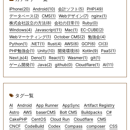
iPhone(20)
Android(10)
会計ソフト(5)
PHP(49)
データベース(2)
CMS(1)
Webデザイン(7)
nginx(1)
株式会社設立の方法(8)
会社の日常(1)
Ruby(0)
Windows(4)
Javascript(11)
Mac(1)
EC-CUBE(2)
Webマーケティング(1)
October CMS(2)
勉強会(4)
Python(1)
.NET(1)
Rust(4)
AWS(6)
GCP(6)
CI(3)
PHP勉強会(1)
Unity(10)
開発環境(6)
Kotlin(9)
PaaS(1)
Next.js(4)
Deno(1)
React(1)
Wasmer(1)
git(1)
ゲーム開発(1)
Java(2)
github(0)
Cloudflare(1)
AI(11)
タグ一覧
AI
Android
App Runner
AppSync
Artifact Registry
Astro
AWS
baserCMS
Bolt CMS
Buildpacks
C#
CakePHP
CentOS
Cloud Run
Cloudflare
CMS
CNCF
CodeBuild
Codex
Compass
composer
CSS