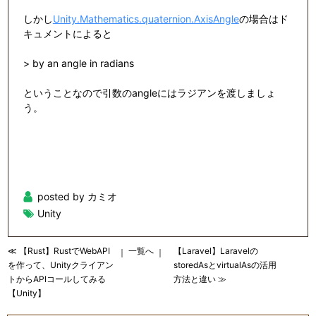
しかし
Unity.Mathematics.quaternion.AxisAngle
の場合はド
キュメントによると
> by an angle in radians
ということなので引数のangleにはラジアンを渡しましょ
う。
posted by カミオ
Unity
≪ 【Rust】RustでWebAPI
一覧へ
【Laravel】Laravelの
｜
｜
を作って、Unityクライアン
storedAsとvirtualAsの活用
トからAPIコールしてみる
方法と違い ≫
【Unity】