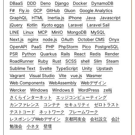
DBaaS
DDD
Deno
Django
Docker
DynamoDB
F#
Fly.io
GCP
GitHub
Gluon
Google Analytics
GraphQL
HTML
Inertia.js
iPhone
Java
Javascript
jQuery
Kotlin
Kyoto eggs
Laravel
Laravel Sail
LINE
Linux
MCP
MinIO
MongoDB
MySQL
Next.js
nginx
node.js
OAuth
October CMS
Onyx
OpenAPI
PaaS
PHP
PhpStorm
Pico
PostgreSQL
PSR
Python
Quarkus
Rails
React
Redis
Render
RoadRunner
Ruby
Rust
SCSS
shell
Slim
Steam
Sublime Text
Svelte
TypeScript
Unity
Upstash
Vagrant
Visual Studio
Vite
vue.js
Wasmer
Web Components
WebAssembly
Webデザイン
Wercker
Windows
Windows 8
WordPress
zellij
さくらインターネット
エッジコンピューティング
カンファレンス
コンテナ
セキュリティ
ゼロトラスト
テストコード
ネットワーク
フレームワーク
レスポンシブWebデザイン
京都同友会
会社設立
会計
勉強会
小ネタ
登壇