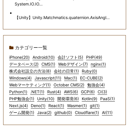
System.IO.IO...
【Unity】Unity.Matchmatics.quaternion.AxisAngl...
カテゴリー一覧
iPhone(20)
Android(10)
会計ソフト(5)
PHP(49)
データベース(2)
CMS(1)
Webデザイン(7)
nginx(1)
株式会社設立の方法(8)
会社の日常(1)
Ruby(0)
Windows(4)
Javascript(11)
Mac(1)
EC-CUBE(2)
Webマーケティング(1)
October CMS(2)
勉強会(4)
Python(1)
.NET(1)
Rust(4)
AWS(6)
GCP(6)
CI(3)
PHP勉強会(1)
Unity(10)
開発環境(6)
Kotlin(9)
PaaS(1)
Next.js(4)
Deno(1)
React(1)
Wasmer(1)
git(1)
ゲーム開発(1)
Java(2)
github(0)
Cloudflare(1)
AI(11)