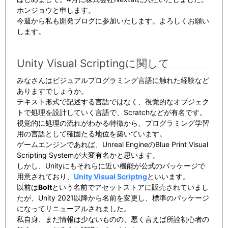
ホンジョウと申します。
今週から私も開発ブログに参加いたします。よろしくお願い
します。
Unity Visual Scriptingに関して
みなさんはビジュアルプログラミング言語に触れた経験など
ありますでしょうか。
テキスト形式で記述する言語ではなく、視覚的なオブジェク
トで処理を設計していく言語で、Scratchなどが有名です。
視覚的に処理の流れがわかる特徴から、プログラミング学習
用の言語として確固たる地位を築いています。
ゲームエンジンであれば、Unreal EngineのBlue Print Visual
Scripting Systemが大変有名かと思います。
しかし、Unityにもそれらに近い機能が公式のパッケージで
用意されており、
Unity Visual Scriptng
といいます。
以前は
Bolt
という名前でアセットストアに販売されていまし
たが、Unity 2021以降から名前を変更し、標準のパッケージ
になってリニューアルされました。
私自身、まだ情報は少ないものの、悪く言えば所詮初心者の