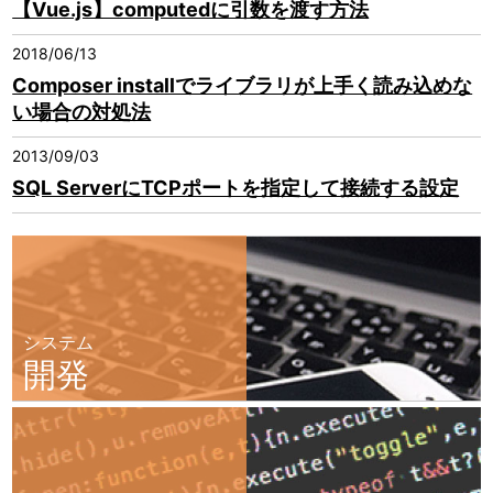
【Vue.js】computedに引数を渡す方法
2018/06/13
Composer installでライブラリが上手く読み込めな
い場合の対処法
2013/09/03
SQL ServerにTCPポートを指定して接続する設定
システム
開発