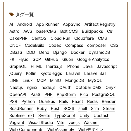
タグ一覧
AI
Android
App Runner
AppSync
Artifact Registry
Astro
AWS
baserCMS
Bolt CMS
Buildpacks
C#
CakePHP
CentOS
Cloud Run
Cloudflare
CMS
CNCF
CodeBuild
Codex
Compass
composer
CSS
DBaaS
DDD
Deno
Django
Docker
DynamoDB
F#
Fly.io
GCP
GitHub
Gluon
Google Analytics
GraphQL
HTML
Inertia.js
iPhone
Java
Javascript
jQuery
Kotlin
Kyoto eggs
Laravel
Laravel Sail
LINE
Linux
MCP
MinIO
MongoDB
MySQL
Next.js
nginx
node.js
OAuth
October CMS
Onyx
OpenAPI
PaaS
PHP
PhpStorm
Pico
PostgreSQL
PSR
Python
Quarkus
Rails
React
Redis
Render
RoadRunner
Ruby
Rust
SCSS
shell
Slim
Steam
Sublime Text
Svelte
TypeScript
Unity
Upstash
Vagrant
Visual Studio
Vite
vue.js
Wasmer
Web Components
WebAssembly
Webデザイン