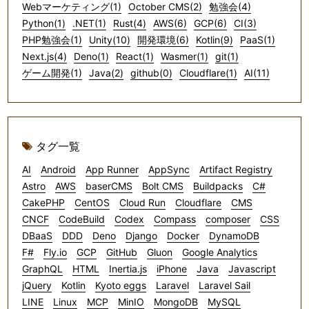
Webマーケティング(1)
October CMS(2)
勉強会(4)
Python(1)
.NET(1)
Rust(4)
AWS(6)
GCP(6)
CI(3)
PHP勉強会(1)
Unity(10)
開発環境(6)
Kotlin(9)
PaaS(1)
Next.js(4)
Deno(1)
React(1)
Wasmer(1)
git(1)
ゲーム開発(1)
Java(2)
github(0)
Cloudflare(1)
AI(11)
タグ一覧
AI
Android
App Runner
AppSync
Artifact Registry
Astro
AWS
baserCMS
Bolt CMS
Buildpacks
C#
CakePHP
CentOS
Cloud Run
Cloudflare
CMS
CNCF
CodeBuild
Codex
Compass
composer
CSS
DBaaS
DDD
Deno
Django
Docker
DynamoDB
F#
Fly.io
GCP
GitHub
Gluon
Google Analytics
GraphQL
HTML
Inertia.js
iPhone
Java
Javascript
jQuery
Kotlin
Kyoto eggs
Laravel
Laravel Sail
LINE
Linux
MCP
MinIO
MongoDB
MySQL