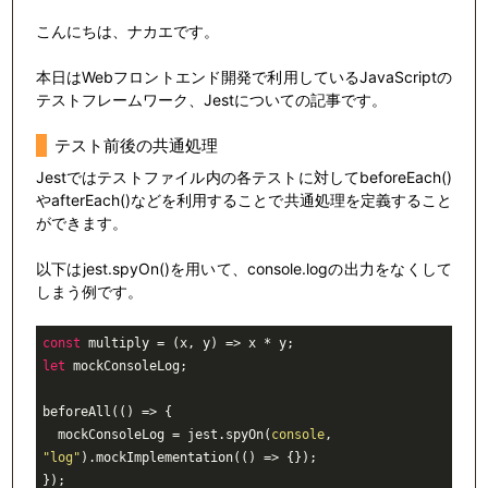
こんにちは、ナカエです。
本日はWebフロントエンド開発で利用しているJavaScriptの
テストフレームワーク、Jestについての記事です。
テスト前後の共通処理
Jestではテストファイル内の各テストに対してbeforeEach()
やafterEach()などを利用することで共通処理を定義すること
ができます。
以下はjest.spyOn()を用いて、console.logの出力をなくして
しまう例です。
const
let
 mockConsoleLog;

beforeAll(() => {

  mockConsoleLog = jest.spyOn(
console
, 
"log"
).mockImplementation(() => {});

});
