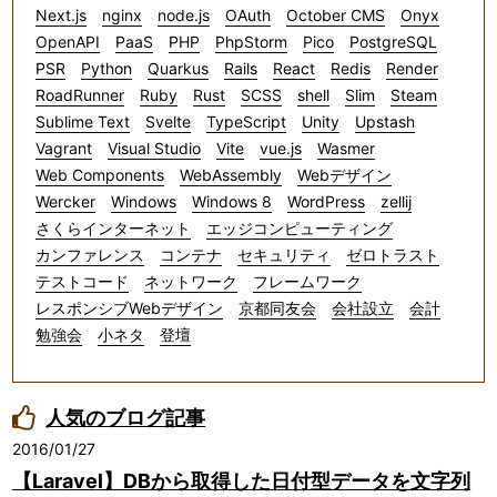
Next.js
nginx
node.js
OAuth
October CMS
Onyx
OpenAPI
PaaS
PHP
PhpStorm
Pico
PostgreSQL
PSR
Python
Quarkus
Rails
React
Redis
Render
RoadRunner
Ruby
Rust
SCSS
shell
Slim
Steam
Sublime Text
Svelte
TypeScript
Unity
Upstash
Vagrant
Visual Studio
Vite
vue.js
Wasmer
Web Components
WebAssembly
Webデザイン
Wercker
Windows
Windows 8
WordPress
zellij
さくらインターネット
エッジコンピューティング
カンファレンス
コンテナ
セキュリティ
ゼロトラスト
テストコード
ネットワーク
フレームワーク
レスポンシブWebデザイン
京都同友会
会社設立
会計
勉強会
小ネタ
登壇
人気のブログ記事
2016/01/27
【Laravel】DBから取得した日付型データを文字列