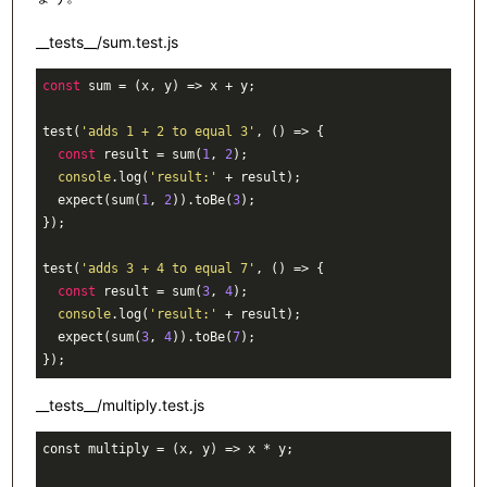
__tests__/sum.test.js
const
 sum = (x, y) => x + y;

test(
'adds 1 + 2 to equal 3'
, () => {

const
 result = sum(
1
, 
2
);

console
.log(
'result:'
 + result);

  expect(sum(
1
, 
2
)).toBe(
3
);

});

test(
'adds 3 + 4 to equal 7'
, () => {

const
 result = sum(
3
, 
4
);

console
.log(
'result:'
 + result);

  expect(sum(
3
, 
4
)).toBe(
7
);

__tests__/multiply.test.js
const multiply = 
(x, y)
 =>
 x * y;
