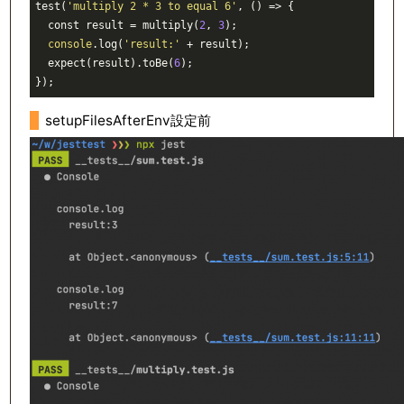
test(
'multiply 2 * 3 to equal 6'
, 
()
 =>
 {

  const result = multiply(
2
, 
3
);

console
.log(
'result:'
 + result);

  expect(result).toBe(
6
);

setupFilesAfterEnv設定前