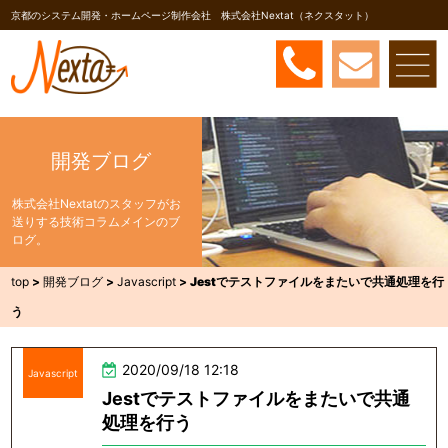
京都のシステム開発・ホームページ制作会社 株式会社Nextat（ネクスタット）
開発ブログ
株式会社Nextatのスタッフがお
送りする技術コラムメインのブ
ログ。
top
>
開発ブログ
>
Javascript
>
Jestでテストファイルをまたいで共通処理を行
う
2020/09/18 12:18
Javascript
Jestでテストファイルをまたいで共通
処理を行う