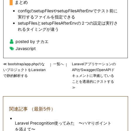
まとめ
configのsetupFilesやsetupFilesAfterEnvでテスト前に
実行するファイルを指定できる
setupFilesとsetupFilesAfterEnvの２つの設定は実行さ
れるタイミングが違う
posted by ナカエ
Javascript
≪ bootstrap/app.phpのな
一覧へ
Laravelアプリケーションの
｜
｜
いプロジェクトをLarastan
APIがSwagger/OpenAPIド
で静的解析する
キュメントに準拠している
ことを透過的にテストする
≫
関連記事 （最新5件）
Laravel Precognition使ってみた 〜ハマりポイント
を添えて〜