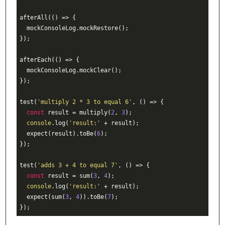
afterAll(() => {

  mockConsoleLog.mockRestore();

});

afterEach(() => {

  mockConsoleLog.mockClear();

});

test(
'multiply 2 * 3 to equal 6'
, () => {

const
 result = multiply(
2
, 
3
);

console
.log(
'result:'
 + result);

  expect(result).toBe(
6
);

});

test(
'adds 3 + 4 to equal 7'
, () => {

const
 result = sum(
3
, 
4
);

console
.log(
'result:'
 + result);

  expect(sum(
3
, 
4
)).toBe(
7
);
