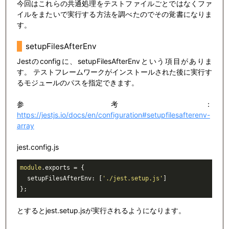
今回はこれらの共通処理をテストファイルごとではなくファ
イルをまたいで実行する方法を調べたのでその覚書になりま
す。
setupFilesAfterEnv
Jestのconfigに、setupFilesAfterEnvという項目がありま
す。 テストフレームワークがインストールされた後に実行す
るモジュールのパスを指定できます。
参考：
https://jestjs.io/docs/en/configuration#setupfilesafterenv-
array
jest.config.js
module
.exports = {

  setupFilesAfterEnv: [
'./jest.setup.js'
]

とするとjest.setup.jsが実行されるようになります。