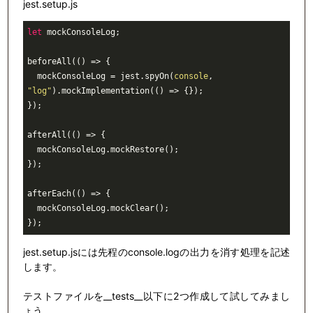
jest.setup.js
let
 mockConsoleLog;

beforeAll(() => {

  mockConsoleLog = jest.spyOn(
console
, 
"log"
).mockImplementation(() => {});

});

afterAll(() => {

  mockConsoleLog.mockRestore();

});

afterEach(() => {

  mockConsoleLog.mockClear();

jest.setup.jsには先程のconsole.logの出力を消す処理を記述
します。
テストファイルを__tests__以下に2つ作成して試してみまし
ょう。