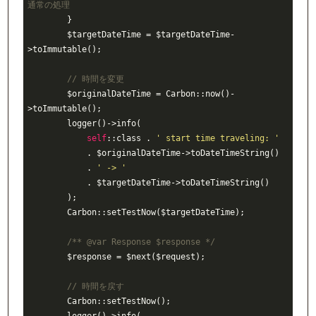
通常の処理
        }

        $targetDateTime = $targetDateTime-
>toImmutable();

// 時間を変更
        $originalDateTime = Carbon::now()-
>toImmutable();

        logger()->info(

self
::class . 
' start time traveling: '
            . $originalDateTime->toDateTimeString()

            . 
' -> '
            . $targetDateTime->toDateTimeString()

        );

        Carbon::setTestNow($targetDateTime);

/** 
@var
 Response $response */
        $response = $next($request);

// 時間を戻す
        Carbon::setTestNow();
