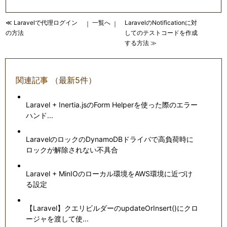
≪ Laravelで代理ログイン
一覧へ
LaravelのNotificationに対
｜
｜
の方法
してのテストコードを作成
する方法 ≫
関連記事 （最新5件）
Laravel + Inertia.jsのForm Helperを使った際のエラー
ハンド...
LaravelのロックのDynamoDBドライバで高負荷時に
ロックが解除されない不具合
Laravel + MinIOのローカル環境をAWS環境に近づけ
る設定
【Laravel】クエリビルダーのupdateOrInsert()にクロ
ージャを渡して使...