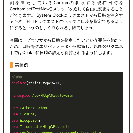
割を果たしているCarbonの参照する現在日時を
Carbon::setTestNow()メソッドを通じて自由に変更すること
ができます。 System Clockにリクエストから日時を注入す
るため、HTTPリクエストのヘッダに日時を指定できるよう
にするというのもよく取られる手段でしょう。
今回は、ブラウザから日時を指定したいという要件を満たす
ため、日時をクエリパラメータから取得し、以降のリクエス
トではCookieに日時の設定が保持されるようにします。
実装例
<?php
declare
(strict_types=
1
);

namespace
App
\
Http
\
Middleware
;

use
Carbon
\
Carbon
use
Closure
use
Exception
use
Illuminate
\
Http
\
Request