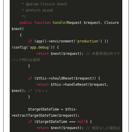
     * 
@param
 Closure $next

     * 
@return
 mixed

     */
public
function
handle
(Request $request, Closure 
$next)
{

if
 (app()->environment(
'production'
) || 
!config(
'app.debug'
)) {

return
 $next($request); 
// 本番環境以外でデ
バッグ時のみ適用
        }

if
 ($this->shouldReset($request)) {

return
 $this->handleReset($request, 
$next); 
// リセット
        }

        $targetDateTime = $this-
>extractTargetDateTime($request);

if
 ($targetDateTime === 
null
) {

return
 $next($request); 
// 指定なしの場合は