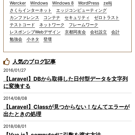
Wercker
Windows
Windows 8
WordPress
zellij
さくらインターネット
エッジコンピューティング
カンファレンス
コンテナ
セキュリティ
ゼロトラスト
テストコード
ネットワーク
フレームワーク
レスポンシブWebデザイン
京都同友会
会社設立
会計
勉強会
小ネタ
登壇
人気のブログ記事
2016/01/27
【Laravel】DBから取得した日付型データを文字列
に変換する
2014/08/08
【Laravel】Classが見つからない！なんてエラーが
出たときの処理
2018/08/01
【Vue.js】computedに引数を渡す方法