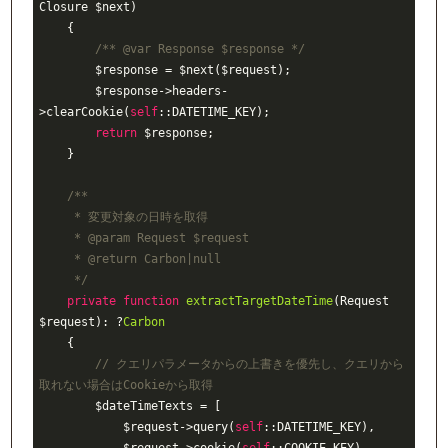
Closure $next)
{

/** 
@var
 Response $response */
        $response = $next($request);

        $response->headers-
>clearCookie(
self
::DATETIME_KEY);

return
 $response;

    }

/**

     * 変更対象の日時を取得

     * 
@param
 Request $request

     * 
@return
 Carbon|null

     */
private
function
extractTargetDateTime
(Request 
$request)
: ?
Carbon
{

// クエリパラメータからの上書きを優先し、クエリから
取れない場合はCookieから取得
        $dateTimeTexts = [

            $request->query(
self
::DATETIME_KEY),
