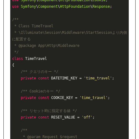
use
Symfony
\
Component
\
HttpFoundation
\
Cookie
use
Symfony
\
Component
\
HttpFoundation
\
Response
;

/**

 * Class TimeTravel

 * \Illuminate\Session\Middleware\StartSessionより内側
に配置する

 * 
@package
 App\Http\Middleware

 */
class
TimeTravel
{

/** クエリのキー */
private
const
 DATETIME_KEY = 
'time_travel'
;

/** Cookieのキー */
private
const
 COOKIE_KEY = 
'time_travel'
;

/** リセット時に指定する値 */
private
const
 RESET_VALUE = 
'off'
;

/**

     * 
@param
 Request $request
