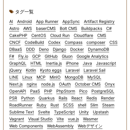
タグ一覧
AI
Android
App Runner
AppSync
Artifact Registry
Astro
AWS
baserCMS
Bolt CMS
Buildpacks
C#
CakePHP
CentOS
Cloud Run
Cloudflare
CMS
CNCF
CodeBuild
Codex
Compass
composer
CSS
DBaaS
DDD
Deno
Django
Docker
DynamoDB
F#
Fly.io
GCP
GitHub
Gluon
Google Analytics
GraphQL
HTML
Inertia.js
iPhone
Java
Javascript
jQuery
Kotlin
Kyoto eggs
Laravel
Laravel Sail
LINE
Linux
MCP
MinIO
MongoDB
MySQL
Next.js
nginx
node.js
OAuth
October CMS
Onyx
OpenAPI
PaaS
PHP
PhpStorm
Pico
PostgreSQL
PSR
Python
Quarkus
Rails
React
Redis
Render
RoadRunner
Ruby
Rust
SCSS
shell
Slim
Steam
Sublime Text
Svelte
TypeScript
Unity
Upstash
Vagrant
Visual Studio
Vite
vue.js
Wasmer
Web Components
WebAssembly
Webデザイン