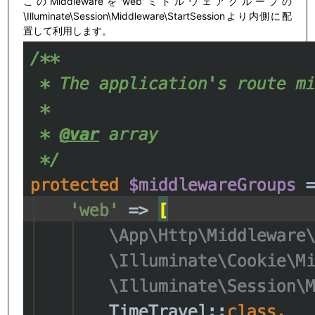
このMiddlewareを'web'ミドルウェアグループの
\Illuminate\Session\Middleware\StartSessionより内側に配
置して利用します。