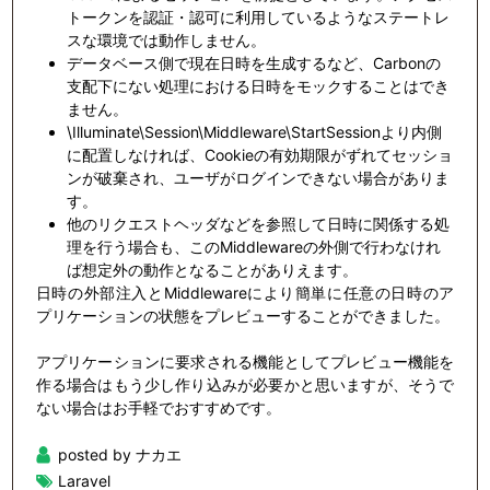
トークンを認証・認可に利用しているようなステートレ
スな環境では動作しません。
データベース側で現在日時を生成するなど、Carbonの
支配下にない処理における日時をモックすることはでき
ません。
\Illuminate\Session\Middleware\StartSessionより内側
に配置しなければ、Cookieの有効期限がずれてセッショ
ンが破棄され、ユーザがログインできない場合がありま
す。
他のリクエストヘッダなどを参照して日時に関係する処
理を行う場合も、このMiddlewareの外側で行わなけれ
ば想定外の動作となることがありえます。
日時の外部注入とMiddlewareにより簡単に任意の日時のア
プリケーションの状態をプレビューすることができました。
アプリケーションに要求される機能としてプレビュー機能を
作る場合はもう少し作り込みが必要かと思いますが、そうで
ない場合はお手軽でおすすめです。
posted by ナカエ
Laravel