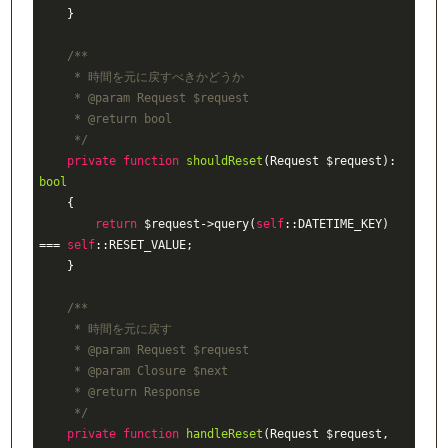
    }

/**

     * 時間を元に戻すべきかどうか

     * 
@param
 Request $request

     * 
@return
 bool

     */
private
function
shouldReset
(Request $request)
: 
bool
{

return
 $request->query(
self
::DATETIME_KEY) 
=== 
self
::RESET_VALUE;

    }

/**

     * 時間を元に戻す

     * 
@param
 Request $request

     * 
@param
 Closure $next

     * 
@return
 Response

     */
private
function
handleReset
(Request $request, 