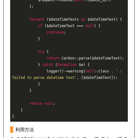
            $request->cookie(
self
::COOKIE_KEY)

        ];

foreach
 ($dateTimeTexts 
as
 $dateTimeText) {

if
 ($dateTimeText === 
null
) {

continue
;

            }

try
 {

return
 Carbon::parse($dateTimeText);

            } 
catch
 (
Exception
 $e) {

                logger()->warning(
self
::class . 
' : 
failed to parse datetime text'
, [$dateTimeText]);

            }

        }

return
null
;

    }

}
利用方法