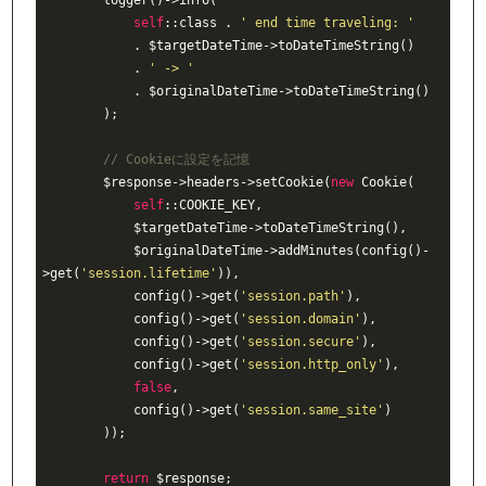
        logger()->info(

self
::class . 
' end time traveling: '
            . $targetDateTime->toDateTimeString()

            . 
' -> '
            . $originalDateTime->toDateTimeString()

        );

// Cookieに設定を記憶
        $response->headers->setCookie(
new
 Cookie(

self
::COOKIE_KEY,

            $targetDateTime->toDateTimeString(),

            $originalDateTime->addMinutes(config()-
>get(
'session.lifetime'
)),

            config()->get(
'session.path'
),

            config()->get(
'session.domain'
),

            config()->get(
'session.secure'
),

            config()->get(
'session.http_only'
),

false
,

            config()->get(
'session.same_site'
)

        ));

return
 $response;
