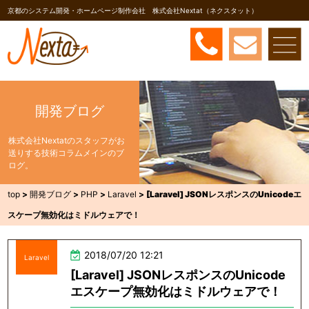
京都のシステム開発・ホームページ制作会社 株式会社Nextat（ネクスタット）
開発ブログ
株式会社Nextatのスタッフがお
送りする技術コラムメインのブ
ログ。
top
>
開発ブログ
>
PHP
>
Laravel
>
[Laravel] JSONレスポンスのUnicodeエ
スケープ無効化はミドルウェアで！
2018/07/20 12:21
Laravel
[Laravel] JSONレスポンスのUnicode
エスケープ無効化はミドルウェアで！