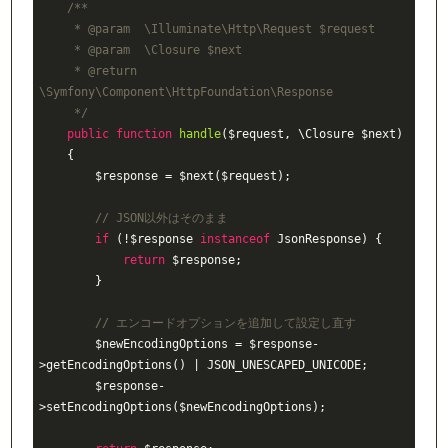
/**

     * 
@param
  \Illuminate\Http\Request $request

     * 
@param
  \Closure $next

     * 
@return
\Symfony\Component\HttpFoundation\Response

     */
public
function
handle
($request, \Closure $next)
{

        $response = $next($request);

// JSON以外はそのまま
if
 (!$response 
instanceof
 JsonResponse) {

return
 $response;

        }

// エンコードオプションを追加して設定し直す
        $newEncodingOptions = $response-
>getEncodingOptions() | JSON_UNESCAPED_UNICODE;

        $response-
>setEncodingOptions($newEncodingOptions);
