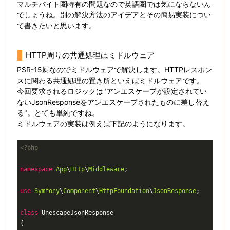
マルチバイト圏特有の問題なので英語圏では気にならないん
でしょうね。別の解決方法のアイデアとその簡易実装につい
て書きたいと思います。
HTTP周りの共通処理はミドルウェア
PSR-15厨なのでミドルウェアで解決します。
HTTPレスポン
スに関わる共通処理の置き所といえばミドルウェアです。
今回要求されるロジックは"アンエスケープが設定されてい
ないJsonResponseをアンエスケープされたものに差し替え
る"。とても単純ですね。
ミドルウェアの実装は例えば下記のようになります。
<?php
namespace
App
\
Http
\
Middleware
;

use
Symfony
\
Component
\
HttpFoundation
\
JsonResponse
;

class
UnescapeJsonResponse
{
