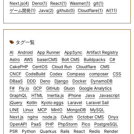
Next.js(4)
Deno(1)
React(1)
Wasmer(1)
git(1)
ゲーム開発(1)
Java(2)
github(0)
Cloudflare(1)
AI(11)
タグ一覧
AI
Android
App Runner
AppSync
Artifact Registry
Astro
AWS
baserCMS
Bolt CMS
Buildpacks
C#
CakePHP
CentOS
Cloud Run
Cloudflare
CMS
CNCF
CodeBuild
Codex
Compass
composer
CSS
DBaaS
DDD
Deno
Django
Docker
DynamoDB
F#
Fly.io
GCP
GitHub
Gluon
Google Analytics
GraphQL
HTML
Inertia.js
iPhone
Java
Javascript
jQuery
Kotlin
Kyoto eggs
Laravel
Laravel Sail
LINE
Linux
MCP
MinIO
MongoDB
MySQL
Next.js
nginx
node.js
OAuth
October CMS
Onyx
OpenAPI
PaaS
PHP
PhpStorm
Pico
PostgreSQL
PSR
Python
Quarkus
Rails
React
Redis
Render