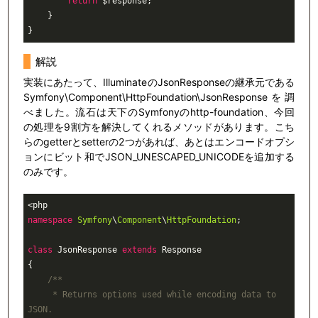
return
 $response;

    }

解説
実装にあたって、IlluminateのJsonResponseの継承元である
Symfony\Component\HttpFoundation\JsonResponseを調
べました。流石は天下のSymfonyのhttp-foundation、今回
の処理を9割方を解決してくれるメソッドがあります。こち
らのgetterとsetterの2つがあれば、あとはエンコードオプシ
ョンにビット和でJSON_UNESCAPED_UNICODEを追加する
のみです。
namespace
Symfony
\
Component
\
HttpFoundation
;

class
JsonResponse
extends
Response
{

/**

     * Returns options used while encoding data to 
JSON.
