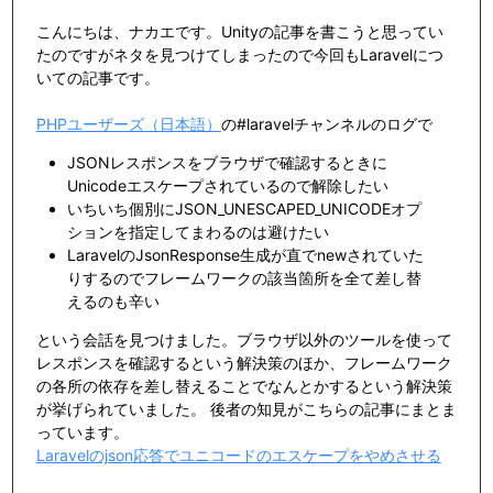
こんにちは、ナカエです。Unityの記事を書こうと思ってい
たのですがネタを見つけてしまったので今回もLaravelにつ
いての記事です。
PHPユーザーズ（日本語）
の#laravelチャンネルのログで
JSONレスポンスをブラウザで確認するときに
Unicodeエスケープされているので解除したい
いちいち個別にJSON_UNESCAPED_UNICODEオプ
ションを指定してまわるのは避けたい
LaravelのJsonResponse生成が直でnewされていた
りするのでフレームワークの該当箇所を全て差し替
えるのも辛い
という会話を見つけました。ブラウザ以外のツールを使って
レスポンスを確認するという解決策のほか、フレームワーク
の各所の依存を差し替えることでなんとかするという解決策
が挙げられていました。 後者の知見がこちらの記事にまとま
っています。
Laravelのjson応答でユニコードのエスケープをやめさせる