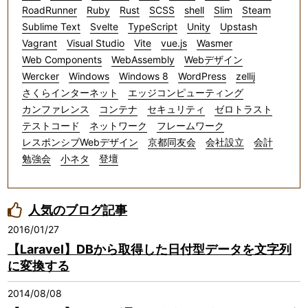
RoadRunner
Ruby
Rust
SCSS
shell
Slim
Steam
Sublime Text
Svelte
TypeScript
Unity
Upstash
Vagrant
Visual Studio
Vite
vue.js
Wasmer
Web Components
WebAssembly
Webデザイン
Wercker
Windows
Windows 8
WordPress
zellij
さくらインターネット
エッジコンピューティング
カンファレンス
コンテナ
セキュリティ
ゼロトラスト
テストコード
ネットワーク
フレームワーク
レスポンシブWebデザイン
京都同友会
会社設立
会計
勉強会
小ネタ
登壇
人気のブログ記事
2016/01/27
【Laravel】DBから取得した日付型データを文字列
に変換する
2014/08/08