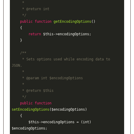
     *

     * 
@return
 int

     */
public
function
getEncodingOptions
()
{

return
 $this->encodingOptions;

    }

/**

     * Sets options used while encoding data to 
JSON.

     *

     * 
@param
 int $encodingOptions

     *

     * 
@return
 $this

     */
public
function
setEncodingOptions
($encodingOptions)
{

        $this->encodingOptions = (int) 
$encodingOptions;
