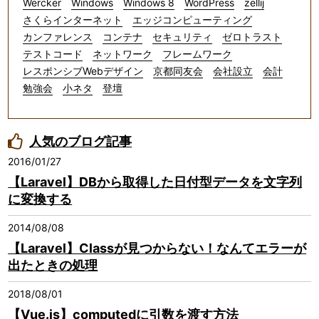
Wercker
Windows
Windows 8
WordPress
zellij
さくらインターネット
エッジコンピューティング
カンファレンス
コンテナ
セキュリティ
ゼロトラスト
テストコード
ネットワーク
フレームワーク
レスポンシブWebデザイン
京都同友会
会社設立
会計
勉強会
小ネタ
登壇
人気のブログ記事
2016/01/27
【Laravel】DBから取得した日付型データを文字列
に変換する
2014/08/08
【Laravel】Classが見つからない！なんてエラーが
出たときの処理
2018/08/01
【Vue.js】computedに引数を渡す方法