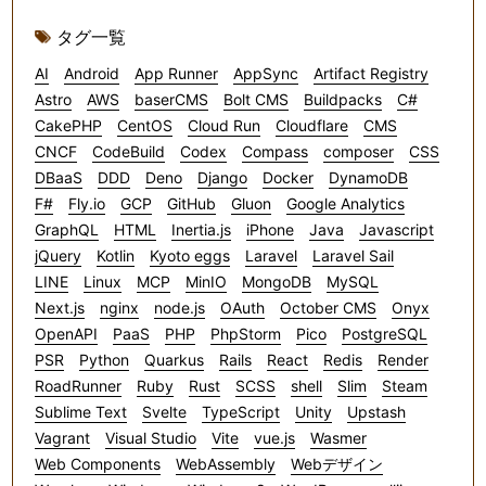
タグ一覧
AI
Android
App Runner
AppSync
Artifact Registry
Astro
AWS
baserCMS
Bolt CMS
Buildpacks
C#
CakePHP
CentOS
Cloud Run
Cloudflare
CMS
CNCF
CodeBuild
Codex
Compass
composer
CSS
DBaaS
DDD
Deno
Django
Docker
DynamoDB
F#
Fly.io
GCP
GitHub
Gluon
Google Analytics
GraphQL
HTML
Inertia.js
iPhone
Java
Javascript
jQuery
Kotlin
Kyoto eggs
Laravel
Laravel Sail
LINE
Linux
MCP
MinIO
MongoDB
MySQL
Next.js
nginx
node.js
OAuth
October CMS
Onyx
OpenAPI
PaaS
PHP
PhpStorm
Pico
PostgreSQL
PSR
Python
Quarkus
Rails
React
Redis
Render
RoadRunner
Ruby
Rust
SCSS
shell
Slim
Steam
Sublime Text
Svelte
TypeScript
Unity
Upstash
Vagrant
Visual Studio
Vite
vue.js
Wasmer
Web Components
WebAssembly
Webデザイン