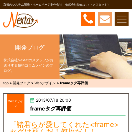
京都のシステム開発・ホームページ制作会社 株式会社Nextat（ネクスタット）
開発ブログ
株式会社Nextatのスタッフがお
送りする技術コラムメインのブ
ログ。
top
>
開発ブログ
>
Webデザイン
>
frameタグ再評価
2013/07/18 20:00
Webデザイ
ン
frameタグ再評価
「諸君らが愛してくれた<frame>
タグは死んだ！何故だ！！」