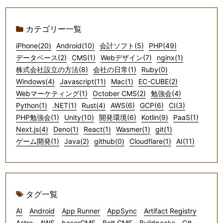
カテゴリー一覧
iPhone(20)
Android(10)
会計ソフト(5)
PHP(49)
データベース(2)
CMS(1)
Webデザイン(7)
nginx(1)
株式会社設立の方法(8)
会社の日常(1)
Ruby(0)
Windows(4)
Javascript(11)
Mac(1)
EC-CUBE(2)
Webマーケティング(1)
October CMS(2)
勉強会(4)
Python(1)
.NET(1)
Rust(4)
AWS(6)
GCP(6)
CI(3)
PHP勉強会(1)
Unity(10)
開発環境(6)
Kotlin(9)
PaaS(1)
Next.js(4)
Deno(1)
React(1)
Wasmer(1)
git(1)
ゲーム開発(1)
Java(2)
github(0)
Cloudflare(1)
AI(11)
タグ一覧
AI
Android
App Runner
AppSync
Artifact Registry
Astro
AWS
baserCMS
Bolt CMS
Buildpacks
C#