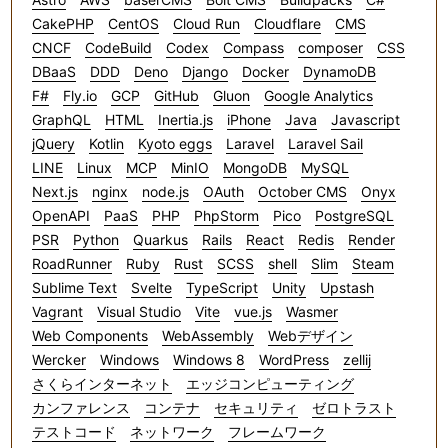
CakePHP
CentOS
Cloud Run
Cloudflare
CMS
CNCF
CodeBuild
Codex
Compass
composer
CSS
DBaaS
DDD
Deno
Django
Docker
DynamoDB
F#
Fly.io
GCP
GitHub
Gluon
Google Analytics
GraphQL
HTML
Inertia.js
iPhone
Java
Javascript
jQuery
Kotlin
Kyoto eggs
Laravel
Laravel Sail
LINE
Linux
MCP
MinIO
MongoDB
MySQL
Next.js
nginx
node.js
OAuth
October CMS
Onyx
OpenAPI
PaaS
PHP
PhpStorm
Pico
PostgreSQL
PSR
Python
Quarkus
Rails
React
Redis
Render
RoadRunner
Ruby
Rust
SCSS
shell
Slim
Steam
Sublime Text
Svelte
TypeScript
Unity
Upstash
Vagrant
Visual Studio
Vite
vue.js
Wasmer
Web Components
WebAssembly
Webデザイン
Wercker
Windows
Windows 8
WordPress
zellij
さくらインターネット
エッジコンピューティング
カンファレンス
コンテナ
セキュリティ
ゼロトラスト
テストコード
ネットワーク
フレームワーク