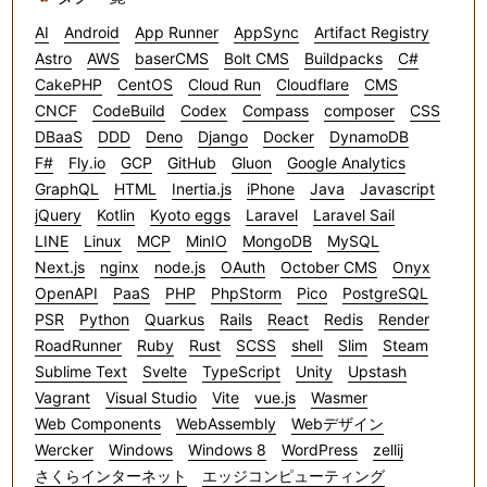
AI
Android
App Runner
AppSync
Artifact Registry
Astro
AWS
baserCMS
Bolt CMS
Buildpacks
C#
CakePHP
CentOS
Cloud Run
Cloudflare
CMS
CNCF
CodeBuild
Codex
Compass
composer
CSS
DBaaS
DDD
Deno
Django
Docker
DynamoDB
F#
Fly.io
GCP
GitHub
Gluon
Google Analytics
GraphQL
HTML
Inertia.js
iPhone
Java
Javascript
jQuery
Kotlin
Kyoto eggs
Laravel
Laravel Sail
LINE
Linux
MCP
MinIO
MongoDB
MySQL
Next.js
nginx
node.js
OAuth
October CMS
Onyx
OpenAPI
PaaS
PHP
PhpStorm
Pico
PostgreSQL
PSR
Python
Quarkus
Rails
React
Redis
Render
RoadRunner
Ruby
Rust
SCSS
shell
Slim
Steam
Sublime Text
Svelte
TypeScript
Unity
Upstash
Vagrant
Visual Studio
Vite
vue.js
Wasmer
Web Components
WebAssembly
Webデザイン
Wercker
Windows
Windows 8
WordPress
zellij
さくらインターネット
エッジコンピューティング