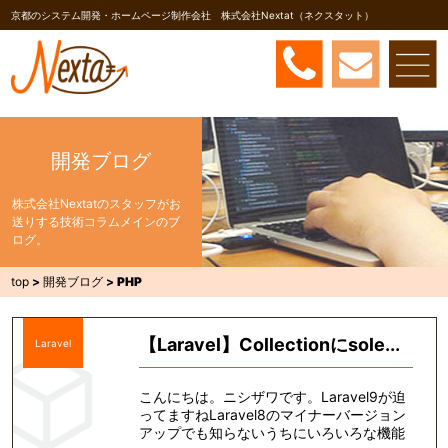
京都のシステム開発・ホームページ制作会社 株式会社Nextat（ネクスタット）
開発ブログ
株式会社Nextatのスタッフがお
送りする技術コラムメインのブ
ログ。
top
>
開発ブログ
>
PHP
【Laravel】Collectionにsole...
Laravel
こんにちは。ニシザワです。Laravel9が迫
ってますねLaravel8のマイナーバージョン
アップでも知らないうちにいろいろな機能