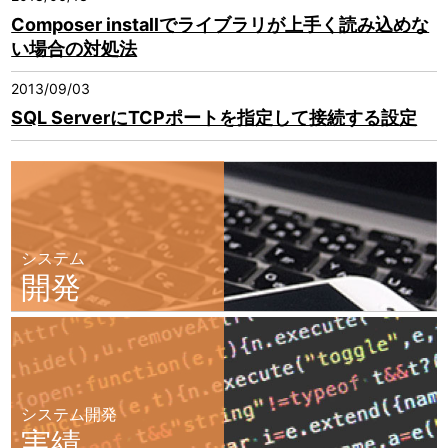
Composer installでライブラリが上手く読み込めな
い場合の対処法
2013/09/03
SQL ServerにTCPポートを指定して接続する設定
システム
開発
システム開発
実績