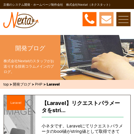
京都のシステム開発・ホームページ制作会社 株式会社Nextat（ネクスタット）
開発ブログ
株式会社Nextatのスタッフがお
送りする技術コラムメインのブ
ログ。
top
>
開発ブログ
>
PHP
>
Laravel
【Laravel】リクエストパラメー
Laravel
タをstri...
小ネタです。Laravelにてリクエストパラメ
ータのbool値がstring値として取得できて