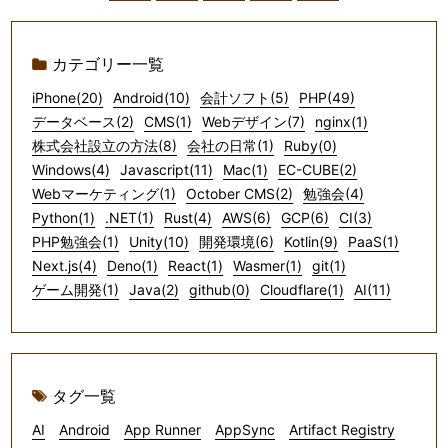
カテゴリー一覧
iPhone(20)
Android(10)
会計ソフト(5)
PHP(49)
データベース(2)
CMS(1)
Webデザイン(7)
nginx(1)
株式会社設立の方法(8)
会社の日常(1)
Ruby(0)
Windows(4)
Javascript(11)
Mac(1)
EC-CUBE(2)
Webマーケティング(1)
October CMS(2)
勉強会(4)
Python(1)
.NET(1)
Rust(4)
AWS(6)
GCP(6)
CI(3)
PHP勉強会(1)
Unity(10)
開発環境(6)
Kotlin(9)
PaaS(1)
Next.js(4)
Deno(1)
React(1)
Wasmer(1)
git(1)
ゲーム開発(1)
Java(2)
github(0)
Cloudflare(1)
AI(11)
タグ一覧
AI
Android
App Runner
AppSync
Artifact Registry