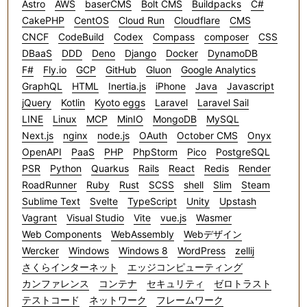
Astro
AWS
baserCMS
Bolt CMS
Buildpacks
C#
CakePHP
CentOS
Cloud Run
Cloudflare
CMS
CNCF
CodeBuild
Codex
Compass
composer
CSS
DBaaS
DDD
Deno
Django
Docker
DynamoDB
F#
Fly.io
GCP
GitHub
Gluon
Google Analytics
GraphQL
HTML
Inertia.js
iPhone
Java
Javascript
jQuery
Kotlin
Kyoto eggs
Laravel
Laravel Sail
LINE
Linux
MCP
MinIO
MongoDB
MySQL
Next.js
nginx
node.js
OAuth
October CMS
Onyx
OpenAPI
PaaS
PHP
PhpStorm
Pico
PostgreSQL
PSR
Python
Quarkus
Rails
React
Redis
Render
RoadRunner
Ruby
Rust
SCSS
shell
Slim
Steam
Sublime Text
Svelte
TypeScript
Unity
Upstash
Vagrant
Visual Studio
Vite
vue.js
Wasmer
Web Components
WebAssembly
Webデザイン
Wercker
Windows
Windows 8
WordPress
zellij
さくらインターネット
エッジコンピューティング
カンファレンス
コンテナ
セキュリティ
ゼロトラスト
テストコード
ネットワーク
フレームワーク