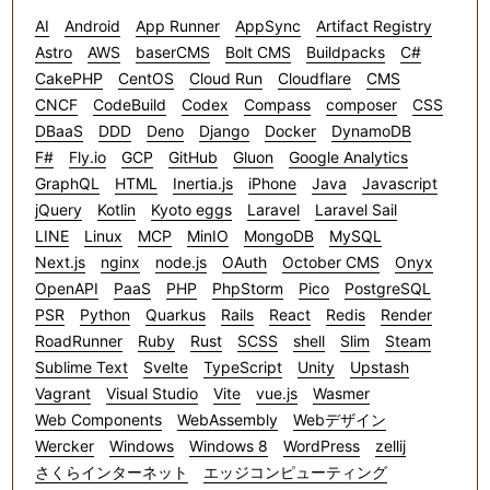
AI
Android
App Runner
AppSync
Artifact Registry
Astro
AWS
baserCMS
Bolt CMS
Buildpacks
C#
CakePHP
CentOS
Cloud Run
Cloudflare
CMS
CNCF
CodeBuild
Codex
Compass
composer
CSS
DBaaS
DDD
Deno
Django
Docker
DynamoDB
F#
Fly.io
GCP
GitHub
Gluon
Google Analytics
GraphQL
HTML
Inertia.js
iPhone
Java
Javascript
jQuery
Kotlin
Kyoto eggs
Laravel
Laravel Sail
LINE
Linux
MCP
MinIO
MongoDB
MySQL
Next.js
nginx
node.js
OAuth
October CMS
Onyx
OpenAPI
PaaS
PHP
PhpStorm
Pico
PostgreSQL
PSR
Python
Quarkus
Rails
React
Redis
Render
RoadRunner
Ruby
Rust
SCSS
shell
Slim
Steam
Sublime Text
Svelte
TypeScript
Unity
Upstash
Vagrant
Visual Studio
Vite
vue.js
Wasmer
Web Components
WebAssembly
Webデザイン
Wercker
Windows
Windows 8
WordPress
zellij
さくらインターネット
エッジコンピューティング