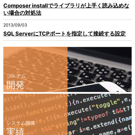
Composer installでライブラリが上手く読み込めな
い場合の対処法
2013/09/03
SQL ServerにTCPポートを指定して接続する設定
システム
開発
システム開発
実績