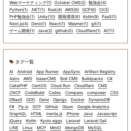
Webマーケティング(1)
October CMS(2)
勉強会(4)
Python(1)
.NET(1)
Rust(4)
AWS(6)
GCP(6)
CI(3)
PHP勉強会(1)
Unity(10)
開発環境(6)
Kotlin(9)
PaaS(1)
Next.js(4)
Deno(1)
React(1)
Wasmer(1)
git(1)
ゲーム開発(1)
Java(2)
github(0)
Cloudflare(1)
AI(11)
タグ一覧
AI
Android
App Runner
AppSync
Artifact Registry
Astro
AWS
baserCMS
Bolt CMS
Buildpacks
C#
CakePHP
CentOS
Cloud Run
Cloudflare
CMS
CNCF
CodeBuild
Codex
Compass
composer
CSS
DBaaS
DDD
Deno
Django
Docker
DynamoDB
F#
Fly.io
GCP
GitHub
Gluon
Google Analytics
GraphQL
HTML
Inertia.js
iPhone
Java
Javascript
jQuery
Kotlin
Kyoto eggs
Laravel
Laravel Sail
LINE
Linux
MCP
MinIO
MongoDB
MySQL