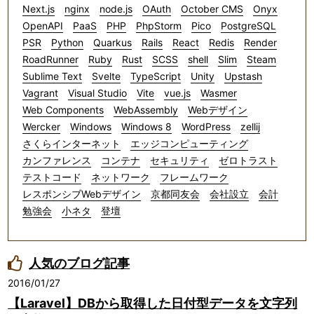
Next.js
nginx
node.js
OAuth
October CMS
Onyx
OpenAPI
PaaS
PHP
PhpStorm
Pico
PostgreSQL
PSR
Python
Quarkus
Rails
React
Redis
Render
RoadRunner
Ruby
Rust
SCSS
shell
Slim
Steam
Sublime Text
Svelte
TypeScript
Unity
Upstash
Vagrant
Visual Studio
Vite
vue.js
Wasmer
Web Components
WebAssembly
Webデザイン
Wercker
Windows
Windows 8
WordPress
zellij
さくらインターネット
エッジコンピューティング
カンファレンス
コンテナ
セキュリティ
ゼロトラスト
テストコード
ネットワーク
フレームワーク
レスポンシブWebデザイン
京都同友会
会社設立
会計
勉強会
小ネタ
登壇
人気のブログ記事
2016/01/27
【Laravel】DBから取得した日付型データを文字列