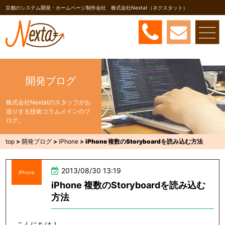
京都のシステム開発・ホームページ制作会社 株式会社Nextat（ネクスタット）
開発ブログ
株式会社Nextatのスタッフがお
送りする技術コラムメインのブ
ログ。
top
>
開発ブログ
>
iPhone
>
iPhone 複数のStoryboardを読み込む方法
2013/08/30 13:19
iPhone
iPhone 複数のStoryboardを読み込む
方法
こんにちは！