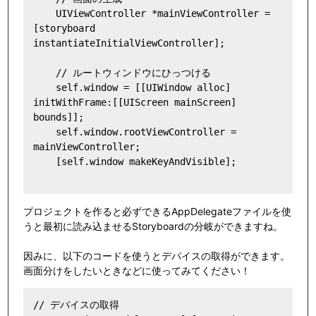
    UIViewController *mainViewController = 
[storyboard 
instantiateInitialViewController];

    // ルートウィンドウにひっつける

    self.window = [[UIWindow alloc] 
initWithFrame:[[UIScreen mainScreen] 
bounds]];

    self.window.rootViewController = 
mainViewController;

    [self.window makeKeyAndVisible];

プロジェクトを作ると必ずできるAppDelegateファイルを使
うと最初に読み込ませるStoryboardの分岐ができますね。
因みに、以下のコードを使うとデバイスの取得ができます。
画面分けをしたいときなどに使ってみてください！
// デバイスの取得
