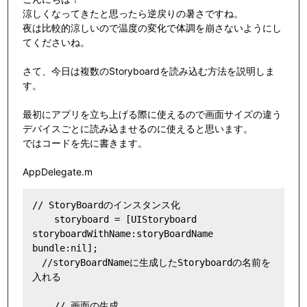
涼しくなってきたと思ったら逆戻りの暑さですね。
夜は比較的涼しいので温度の変化で体調を崩さないようにし
てくださいね。
さて、今日は複数のStoryboardを読み込む方法を説明しま
す。
最初にアプリを立ち上げる際に使えるので画面サイズの違う
デバイスごとに読み込ませるのに使えると思います。
ではコードを先に書きます。
AppDelegate.m
// StoryBoardのインスタンス化

    storyboard = [UIStoryboard 
storyboardWithName:storyBoardName 
bundle:nil]; 

　//storyBoardNameに生成したStoryboardの名前を
入れる

    // 画面の生成
