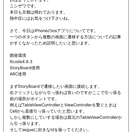
ニシザワです。
本日も京都は晴れております。
熱中症にはお気をつけ下さいね。
さて、今日はiPhoneのiosアプリについてです。
一つのボタンから複数の画面に遷移する方法についての記事
がすくなかったため説明したいと思います。
開発環境
Xcode4.6.3
StoryBoard使用
ARC使用
まずStoryBoardで遷移したい画面に接続します。
右クリックしながら引っ張れば良いのですがここで引っ張る
前の場所がポイントです。
例えばTableViewControllerとViewControllerを繋ぐときは
Cellから直接引っ張っていたと思います。
しかし複数にしていする場合は親元のTableViewControllerか
ら引っ張ります。
そしてsegueに好きなIdを振ってください。