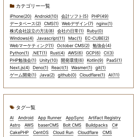
カテゴリー一覧
iPhone(20)
Android(10)
会計ソフト(5)
PHP(49)
データベース(2)
CMS(1)
Webデザイン(7)
nginx(1)
株式会社設立の方法(8)
会社の日常(1)
Ruby(0)
Windows(4)
Javascript(11)
Mac(1)
EC-CUBE(2)
Webマーケティング(1)
October CMS(2)
勉強会(4)
Python(1)
.NET(1)
Rust(4)
AWS(6)
GCP(6)
CI(3)
PHP勉強会(1)
Unity(10)
開発環境(6)
Kotlin(9)
PaaS(1)
Next.js(4)
Deno(1)
React(1)
Wasmer(1)
git(1)
ゲーム開発(1)
Java(2)
github(0)
Cloudflare(1)
AI(11)
タグ一覧
AI
Android
App Runner
AppSync
Artifact Registry
Astro
AWS
baserCMS
Bolt CMS
Buildpacks
C#
CakePHP
CentOS
Cloud Run
Cloudflare
CMS