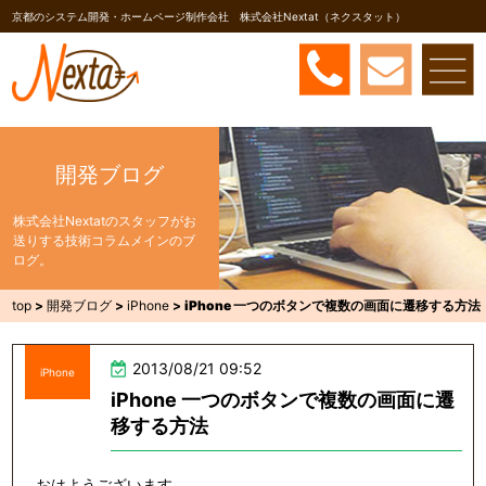
京都のシステム開発・ホームページ制作会社 株式会社Nextat（ネクスタット）
開発ブログ
株式会社Nextatのスタッフがお
送りする技術コラムメインのブ
ログ。
top
>
開発ブログ
>
iPhone
>
iPhone 一つのボタンで複数の画面に遷移する方法
2013/08/21 09:52
iPhone
iPhone 一つのボタンで複数の画面に遷
移する方法
おはようございます。