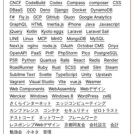
CNCF
CodeBuild
Codex
Compass
composer
CSS
DBaaS
DDD
Deno
Django
Docker
DynamoDB
F#
Fly.io
GCP
GitHub
Gluon
Google Analytics
GraphQL
HTML
Inertia.js
iPhone
Java
Javascript
jQuery
Kotlin
Kyoto eggs
Laravel
Laravel Sail
LINE
Linux
MCP
MinIO
MongoDB
MySQL
Next.js
nginx
node.js
OAuth
October CMS
Onyx
OpenAPI
PaaS
PHP
PhpStorm
Pico
PostgreSQL
PSR
Python
Quarkus
Rails
React
Redis
Render
RoadRunner
Ruby
Rust
SCSS
shell
Slim
Steam
Sublime Text
Svelte
TypeScript
Unity
Upstash
Vagrant
Visual Studio
Vite
vue.js
Wasmer
Web Components
WebAssembly
Webデザイン
Wercker
Windows
Windows 8
WordPress
zellij
さくらインターネット
エッジコンピューティング
カンファレンス
コンテナ
セキュリティ
ゼロトラスト
テストコード
ネットワーク
フレームワーク
レスポンシブWebデザイン
京都同友会
会社設立
会計
勉強会
小ネタ
登壇