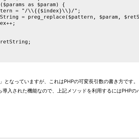
($params as $param) {

tern = "/\\{{$index}\\}/";

String = preg_replace($pattern, $param, $retS
ex++;

retString;

arams」となっていますが、これはPHPの可変長引数の書き方です。
から導入された機能なので、上記メソッドを利用するにはPHPの