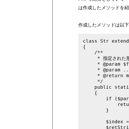
は作成したメソッドを紹
作成したメソッドは以下
class Str extend
{

    /**

     * 指定さ
     * @param $f
     * @param ..
     * @return m
     */

    public stati
    {

        if ($par
            retu
        }

        $index =
        $retStri