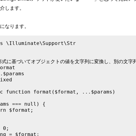
介します。
になります。
s \Illuminate\Support\Str

れた形式に基づいてオブジェクトの値を文字列に変換し、別の文字列
ormat

.$params

ixed

c function format($format, ...$params)

ams === null) {

rn $format;

 0;

ng = $format;
