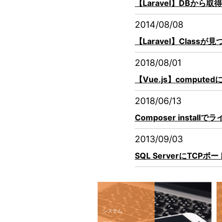
【Laravel】DBか
2014/08/08
【Laravel】Clas
2018/08/01
【Vue.js】comput
2018/06/13
Composer inst
2013/09/03
SQL ServerにTC
システム