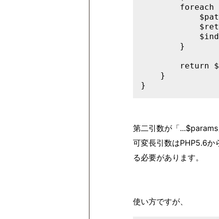
        foreach 
            $pat
            $ret
            $ind
        }

        return $
    }

}
第二引数が「
...$p
可変長引数はPHP5.6
る必要があります。
使い方ですが、