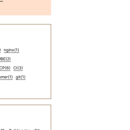
)
nginx(1)
BE(2)
CP(6)
CI(3)
mer(1)
git(1)