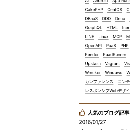
AI
Android
App Run
CakePHP
CentOS
C
DBaaS
DDD
Deno
GraphQL
HTML
Iner
LINE
Linux
MCP
M
OpenAPI
PaaS
PHP
Render
RoadRunner
Upstash
Vagrant
Vis
Wercker
Windows
W
カンファレンス
コンテ
レスポンシブWebデザ
人気のブログ記事
2016/01/27