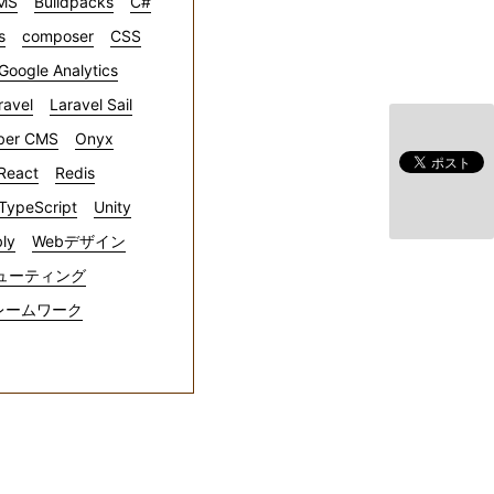
CMS
Buildpacks
C#
s
composer
CSS
Google Analytics
ravel
Laravel Sail
ber CMS
Onyx
React
Redis
TypeScript
Unity
ly
Webデザイン
ューティング
レームワーク