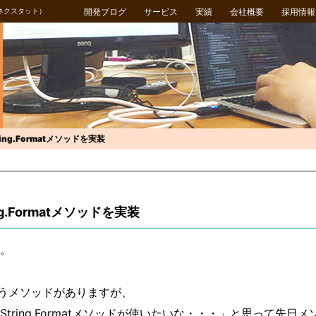
ネクスタット）
開発ブログ
サービス
実績
会社概要
採用情報
ing.Formatメソッドを実装
ng.Formatメソッドを実装
。
atというメソッドがありますが、
String.Formatメソッドが使いたいな・・・」と思って先日