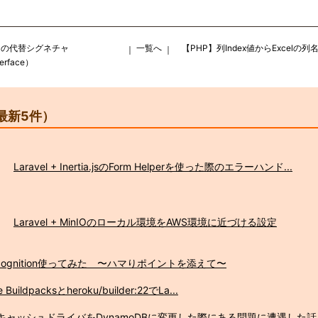
ware用の代替シグネチャ
一覧へ
【PHP】列Index値からExcelの
｜
｜
terface）
最新5件）
Laravel + Inertia.jsのForm Helperを使った際のエラーハンド...
Laravel + MinIOのローカル環境をAWS環境に近づける設定
 Precognition使ってみた 〜ハマりポイントを添えて〜
e Buildpacksとheroku/builder:22でLa...
l】キャッシュドライバをDynamoDBに変更した際にある問題に遭遇した話..