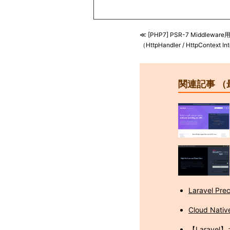
≪ [PHP7] PSR-7 Middle
（HttpHandler / HttpContext In
関連記事 （
Laravel
Cloud Nativ
【Larave