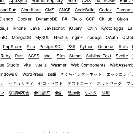
ner
AppSync
Artifact Registry
Astro
AWS
baserCMS
Bolt 
loud Run
Cloudflare
CMS
CNCF
CodeBuild
Codex
Compas
Django
Docker
DynamoDB
F#
Fly.io
GCP
GitHub
Gluon
tia.js
iPhone
Java
Javascript
jQuery
Kotlin
Kyoto eggs
La
inIO
MongoDB
MySQL
Next.js
nginx
node.js
OAuth
Octo
PhpStorm
Pico
PostgreSQL
PSR
Python
Quarkus
Rails
Ruby
Rust
SCSS
shell
Slim
Steam
Sublime Text
Svelte
ual Studio
Vite
vue.js
Wasmer
Web Components
WebAssemb
indows 8
WordPress
zellij
さくらインターネット
エッジコンピ
ナ
セキュリティ
ゼロトラスト
テストコード
ネットワーク
フ
イン
京都同友会
会社設立
会計
勉強会
小ネタ
登壇