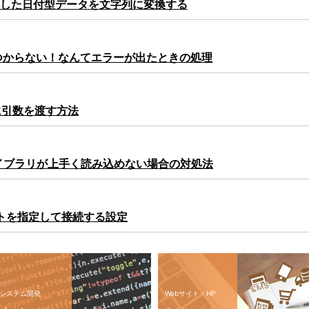
ら取得した日付型データを文字列に変換する
sが見つからない！なんてエラーが出たときの処理
edに引数を渡す方法
allでライブラリが上手く読み込めない場合の対処法
Pポートを指定して接続する設定
システム開発
Webサイト・HP