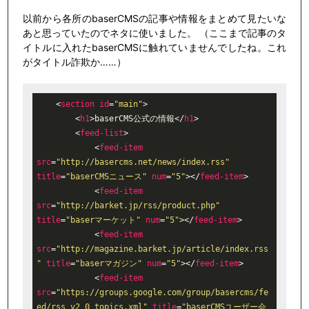
以前から各所のbaserCMSの記事や情報をまとめて見たいな
あと思っていたのでネタに使いました。 （ここまで記事のタ
イトルに入れたbaserCMSに触れていませんでしたね。これ
がタイトル詐欺か……）
<
section
id
=
"main"
>
<
h1
>
baserCMS公式の情報
</
h1
>
<
feed-list
>
<
feed-item
src
=
"http://basercms.net/news/index.rss"
title
=
"baserCMSニュース"
num
=
"5"
>
</
feed-item
>
<
feed-item
src
=
"http://barket.jp/rss/product.php"
title
=
"baserマーケット"
num
=
"5"
>
</
feed-item
>
<
feed-item
src
=
"http://magazine.barket.jp/article/index.rss
"
title
=
"baserマガジン"
num
=
"5"
>
</
feed-item
>
<
feed-item
src
=
"https://groups.google.com/group/basercms/fe
ed/rss_v2_0_topics.xml"
title
=
"baserCMSユーザー会