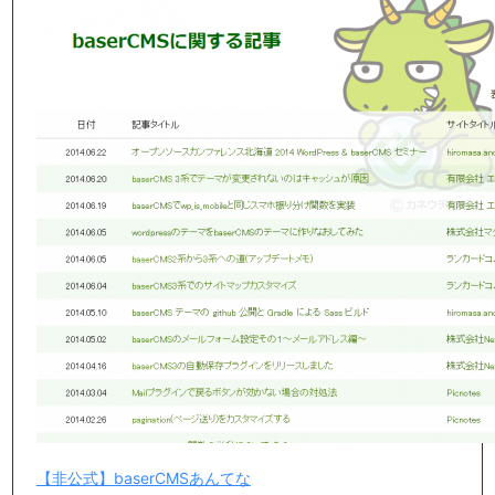
【非公式】baserCMSあんてな