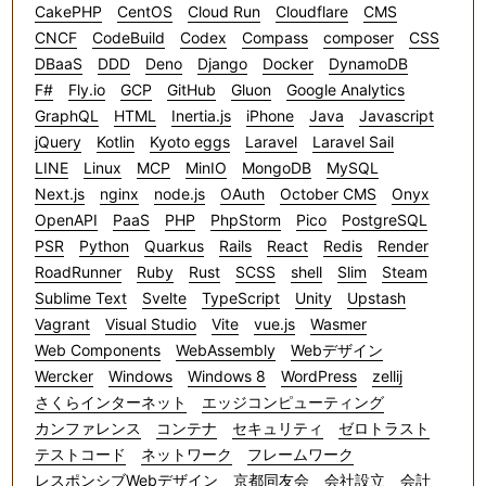
CakePHP
CentOS
Cloud Run
Cloudflare
CMS
CNCF
CodeBuild
Codex
Compass
composer
CSS
DBaaS
DDD
Deno
Django
Docker
DynamoDB
F#
Fly.io
GCP
GitHub
Gluon
Google Analytics
GraphQL
HTML
Inertia.js
iPhone
Java
Javascript
jQuery
Kotlin
Kyoto eggs
Laravel
Laravel Sail
LINE
Linux
MCP
MinIO
MongoDB
MySQL
Next.js
nginx
node.js
OAuth
October CMS
Onyx
OpenAPI
PaaS
PHP
PhpStorm
Pico
PostgreSQL
PSR
Python
Quarkus
Rails
React
Redis
Render
RoadRunner
Ruby
Rust
SCSS
shell
Slim
Steam
Sublime Text
Svelte
TypeScript
Unity
Upstash
Vagrant
Visual Studio
Vite
vue.js
Wasmer
Web Components
WebAssembly
Webデザイン
Wercker
Windows
Windows 8
WordPress
zellij
さくらインターネット
エッジコンピューティング
カンファレンス
コンテナ
セキュリティ
ゼロトラスト
テストコード
ネットワーク
フレームワーク
レスポンシブWebデザイン
京都同友会
会社設立
会計