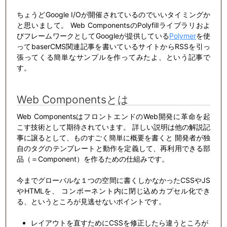
ちょうどGoogle I/Oが開催されているのでいいタイミングか
と思いまして。 Web ComponentsのPolyfillライブラリおよ
びフレームワークとしてGoogleが提供している
Polymer
を使
ってbaserCMS関連記事を書いているサイトからRSSを引っ
張ってくる簡単なサンプルを作ってみたよ、という記事で
す。
Web Componentsとは
Web ComponentsはフロントエンドのWeb開発に革命を起
こす技術として期待されています。 詳しい説明は他の解説記
事に譲るとして、ものすごく簡単に概要を書くと 開発者が独
自のタグのテンプレートと動作を定義して、再利用できる部
品（＝Component）を作るための仕組みです。
今までグローバルな１つの空間に書くしかなかったCSSやJS
やHTMLを、 コンポーネント内に閉じ込めカプセル化でき
る、というところが見逃せないポイントです。
レイアウトを直すためにCSSを修正したら違うところが