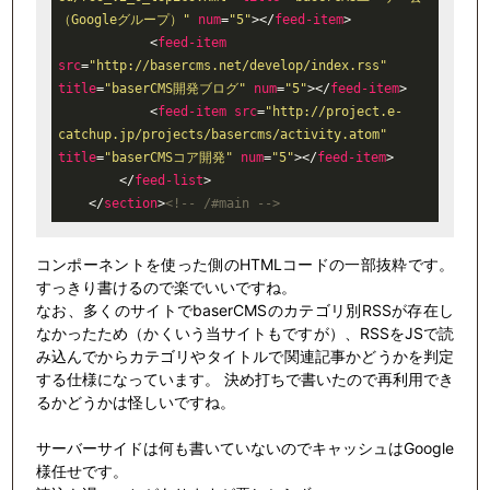
（Googleグループ）"
num
=
"5"
>
</
feed-item
>
<
feed-item
src
=
"http://basercms.net/develop/index.rss"
title
=
"baserCMS開発ブログ"
num
=
"5"
>
</
feed-item
>
<
feed-item
src
=
"http://project.e-
catchup.jp/projects/basercms/activity.atom"
title
=
"baserCMSコア開発"
num
=
"5"
>
</
feed-item
>
</
feed-list
>
</
section
>
<!-- /#main -->
コンポーネントを使った側のHTMLコードの一部抜粋です。
すっきり書けるので楽でいいですね。
なお、多くのサイトでbaserCMSのカテゴリ別RSSが存在し
なかったため（かくいう当サイトもですが）、RSSをJSで読
み込んでからカテゴリやタイトルで関連記事かどうかを判定
する仕様になっています。 決め打ちで書いたので再利用でき
るかどうかは怪しいですね。
サーバーサイドは何も書いていないのでキャッシュはGoogle
様任せです。