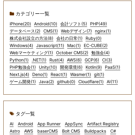
カテゴリー一覧
iPhone(20)
Android(10)
会計ソフト(5)
PHP(49)
データベース(2)
CMS(1)
Webデザイン(7)
nginx(1)
株式会社設立の方法(8)
会社の日常(1)
Ruby(0)
Windows(4)
Javascript(11)
Mac(1)
EC-CUBE(2)
Webマーケティング(1)
October CMS(2)
勉強会(4)
Python(1)
.NET(1)
Rust(4)
AWS(6)
GCP(6)
CI(3)
PHP勉強会(1)
Unity(10)
開発環境(6)
Kotlin(9)
PaaS(1)
Next.js(4)
Deno(1)
React(1)
Wasmer(1)
git(1)
ゲーム開発(1)
Java(2)
github(0)
Cloudflare(1)
AI(11)
タグ一覧
AI
Android
App Runner
AppSync
Artifact Registry
Astro
AWS
baserCMS
Bolt CMS
Buildpacks
C#