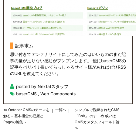
記事求ム
思い付きでアンテナサイトにしてみたのはいいもののまだ記
事の量が足りない感じがプンプンします。 他にbaserCMSの
記事をバリバリ書いてらっしゃるサイト様があればぜひRSS
のURLを教えてください。
posted by Nextatスタッフ
baserCMS
,
Web Components
≪ October CMSのテーマを
一覧へ
シンプルで洗練されたCMS
｜
｜
触る～基本概念の把握と
「Bolt」 のすゝめ 或いは
Pageの編集～
CMSカスタムフィールド論
≫