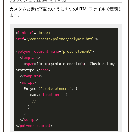
カスタム要素は下記のように１つのHTMLファイルで定義し
ます。
<
link
rel
=
"import"
href
=
"/components/polymer/polymer.html"
>
<
polymer-element
name
=
"proto-element"
>
<
template
>
<
span
>
I'm 
<
b
>
proto-element
</
b
>
. Check out my 
prototype.
</
span
>
</
template
>
<
script
>
    Polymer(
'proto-element'
, {

      ready: 
function
(
) 
{

//...
      }

    });

</
script
>
</
polymer-element
>