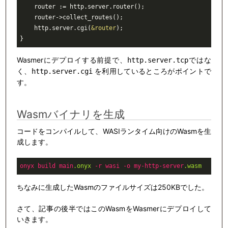
    router := http.server.router();

    router->collect_routes();

    http.server.cgi(
&router
);

}
Wasmerにデプロイする前提で、
ではな
http.server.tcp
く、
を利用しているところがポイントで
http.server.cgi
す。
Wasmバイナリを生成
コードをコンパイルして、WASIランタイム向けのWasmを生
成します。
onyx
build
main
.onyx
-r
wasi
-o
my-http-server
.wasm
ちなみに生成したWasmのファイルサイズは250KBでした。
さて、記事の後半ではこのWasmをWasmerにデプロイして
いきます。