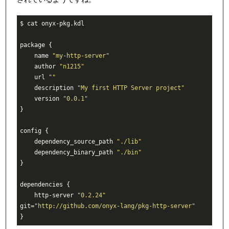
$ cat onyx-pkg.kdl

package 
{

    name 
"my-http-server"
    author 
"n1215"
    url 
""
    description 
"My first HTTP Server project"
    version 
"0.0.1"
}

config 
{

    dependency_source_path 
"./lib"
    dependency_binary_path 
"./bin"
}

dependencies 
{

    http-server 
"0.2.24"
git=
"http://github.com/onyx-lang/pkg-http-server"
}