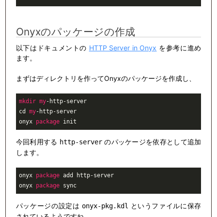
Onyxのパッケージの作成
以下はドキュメントの
HTTP Server in Onyx
を参考に進め
ます。
まずはディレクトリを作ってOnyxのパッケージを作成し、
mkdir
my
-http-server

cd 
my
-http-server

onyx 
package
 init
今回利用する
のパッケージを依存として追加
http-server
します。
onyx 
package
 add http-server

onyx 
package
 sync
パッケージの設定は
というファイルに保存
onyx-pkg.kdl
されているようですね。