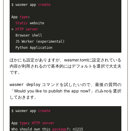
$ wasmer app 
create
App 
type
:

Static
 website

> 
HTTP
server
  Browser shell

  JS Worker (experimental)

  Python Application
ほかにも設定がありますが、wasmer.tomlに設定されている
内容が利用されるので基本的にはデフォルトを選択で大丈夫
です。
コマンドを試したいので、最後の質問の
wasmer deploy
「Would you like to publish the app now?」のみnoを選択
しておきます。
$ wasmer app 
create
App 
type
: 
HTTP
server
Who should own this 
package