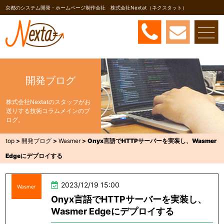
京都のシステム開発・ホームページ制作会社 株式会社Nextat（ネクスタット）
開発ブログ
株式会社Nextatのスタッフがお
送りする技術コラムメインのブ
ログ。
top
>
開発ブログ
>
Wasmer
>
Onyx言語でHTTPサーバーを実装し、Wasmer
Edgeにデプロイする
2023/12/19 15:00
Wasmer
Onyx言語でHTTPサーバーを実装し、
Wasmer Edgeにデプロイする