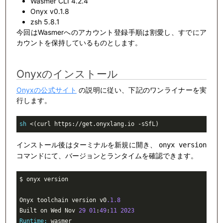
Wasmer CLI 4.2.4
Onyx v0.1.8
zsh 5.8.1
今回はWasmerへのアカウント登録手順は割愛し、すでにア
カウントを保持しているものとします。
Onyxのインストール
Onyxの公式サイト
の説明に従い、下記のワンライナーを実
行します。
sh
 <(curl https://get.onyxlang.io -sSfL)
インストール後はターミナルを新規に開き、
onyx version
コマンドにて、バージョンとランタイムを確認できます。
$ onyx version

Onyx toolchain version v0
.1
.8
Built on Wed Nov 
29
01
:
49
:
11
2023
Runtime:
 wasmer