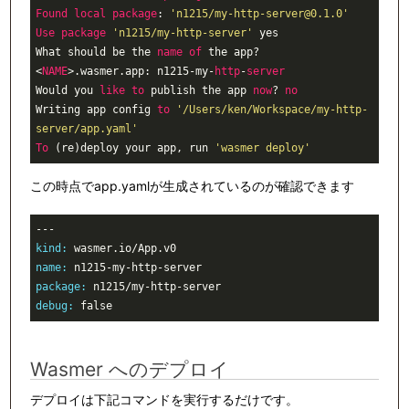
Found
local
package
: 
'n1215/my-http-server@0.1.0'
Use
package
'n1215/my-http-server'
 yes

What should be the 
name
of
 the app? 
<
NAME
>.wasmer.app: n1215-my-
http
-
server
Would you 
like
to
 publish the app 
now
? 
no
Writing app config 
to
'/Users/ken/Workspace/my-http-
server/app.yaml'
To
 (re)deploy your app, run 
'wasmer deploy'
この時点でapp.yamlが生成されているのが確認できます
kind:
name:
package:
debug:
 false
Wasmer へのデプロイ
デプロイは下記コマンドを実行するだけです。