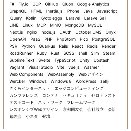
F#
Fly.io
GCP
GitHub
Gluon
Google Analytics
GraphQL
HTML
Inertia.js
iPhone
Java
Javascript
jQuery
Kotlin
Kyoto eggs
Laravel
Laravel Sail
LINE
Linux
MCP
MinIO
MongoDB
MySQL
Next.js
nginx
node.js
OAuth
October CMS
Onyx
OpenAPI
PaaS
PHP
PhpStorm
Pico
PostgreSQL
PSR
Python
Quarkus
Rails
React
Redis
Render
RoadRunner
Ruby
Rust
SCSS
shell
Slim
Steam
Sublime Text
Svelte
TypeScript
Unity
Upstash
Vagrant
Visual Studio
Vite
vue.js
Wasmer
Web Components
WebAssembly
Webデザイン
Wercker
Windows
Windows 8
WordPress
zellij
さくらインターネット
エッジコンピューティング
カンファレンス
コンテナ
セキュリティ
ゼロトラスト
テストコード
ネットワーク
フレームワーク
レスポンシブWebデザイン
京都同友会
会社設立
会計
勉強会
小ネタ
登壇