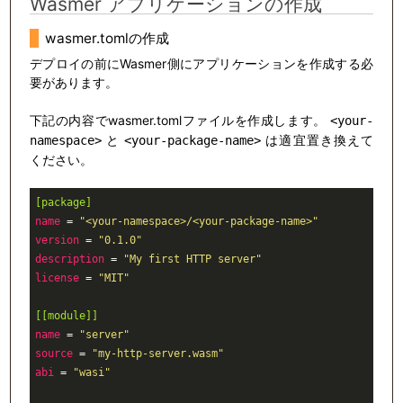
Wasmer アプリケーションの作成
wasmer.tomlの作成
デプロイの前にWasmer側にアプリケーションを作成する必
要があります。
下記の内容でwasmer.tomlファイルを作成します。
<your-
と
は適宜置き換えて
namespace>
<your-package-name>
ください。
[package]
name
 = 
"<your-namespace>/<your-package-name>"
version
 = 
"0.1.0"
description
 = 
"My first HTTP server"
license
 = 
"MIT"
[[module]]
name
 = 
"server"
source
 = 
"my-http-server.wasm"
abi
 = 
"wasi"