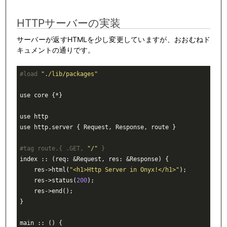
HTTPサーバーの実装
サーバーが返すHTMLを少し変更していますが、おおむねド
キュメントの通りです。
#load 
"./lib/packages"
use 
core 
{*}

use http

use http.
server 
{ Request, Response, route }

#tag route.{ .GET, 
"/"
 }
index :: (req: &Request, res: &Response) {

    res->html(
"<h1>Http Server in Onyx!</h1>"
);

    res->status(
200
);

    res->end();

}

main :: () {
