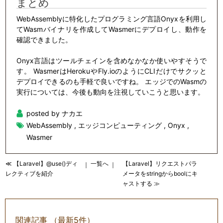
まとめ
WebAssemblyに特化したプログラミング言語Onyxを利用し
てWasmバイナリを作成してWasmerにデプロイし、動作を
確認できました。
Onyx言語はツールチェインを含めなかなか使いやすそうで
す。 WasmerはHerokuやFly.ioのようにCLIだけでサクッと
デプロイできるのも手軽で良いですね。 エッジでのWasmの
実行については、今後も動向を注視していこうと思います。
posted by ナカエ
WebAssembly
,
エッジコンピューティング
,
Onyx
,
Wasmer
≪ 【Laravel】@use()ディ
一覧へ
【Laravel】リクエストパラ
｜
｜
レクティブを紹介
メータをstringからboolにキ
ャストする ≫
関連記事 （最新5件）