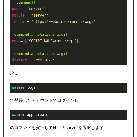
[[command]]
name
 = 
"server"
module
 = 
"server"
runner
 = 
"https://webc.org/runner/wcgi"
[command.annotations.wasi]
env
 = [
"SCRIPT_NAME=rust_wcgi"
[command.annotations.wcgi]
dialect
 = 
"rfc-3875"
次に
wasmer
 login
で登録したアカウントでログインし、
wasmer
 app create
のコマンドを実行してHTTP serverを選択します