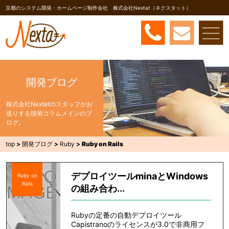
京都のシステム開発・ホームページ制作会社 株式会社Nextat（ネクスタット）
開発ブログ
株式会社Nextatのスタッフがお
送りする技術コラムメインのブ
ログ。
top
>
開発ブログ
>
Ruby
>
Ruby on Rails
デプロイツールminaとWindows
Ruby on
Rails
の組み合わ...
Rubyの定番の自動デプロイツール
Capistranoのライセンスが3.0で非商用フ