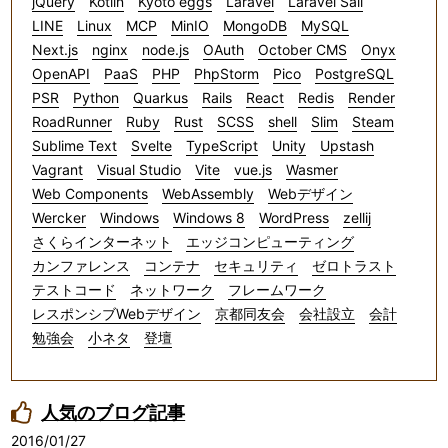
jQuery
Kotlin
Kyoto eggs
Laravel
Laravel Sail
LINE
Linux
MCP
MinIO
MongoDB
MySQL
Next.js
nginx
node.js
OAuth
October CMS
Onyx
OpenAPI
PaaS
PHP
PhpStorm
Pico
PostgreSQL
PSR
Python
Quarkus
Rails
React
Redis
Render
RoadRunner
Ruby
Rust
SCSS
shell
Slim
Steam
Sublime Text
Svelte
TypeScript
Unity
Upstash
Vagrant
Visual Studio
Vite
vue.js
Wasmer
Web Components
WebAssembly
Webデザイン
Wercker
Windows
Windows 8
WordPress
zellij
さくらインターネット
エッジコンピューティング
カンファレンス
コンテナ
セキュリティ
ゼロトラスト
テストコード
ネットワーク
フレームワーク
レスポンシブWebデザイン
京都同友会
会社設立
会計
勉強会
小ネタ
登壇
人気のブログ記事
2016/01/27