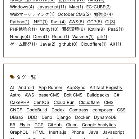
Windows(4)
Javascript(11)
Mac(1)
EC-CUBE(2)
Webマーケティング(1)
October CMS(2)
勉強会(4)
Python(1)
.NET(1)
Rust(4)
AWS(6)
GCP(6)
CI(3)
PHP勉強会(1)
Unity(10)
開発環境(6)
Kotlin(9)
PaaS(1)
Next.js(4)
Deno(1)
React(1)
Wasmer(1)
git(1)
ゲーム開発(1)
Java(2)
github(0)
Cloudflare(1)
AI(11)
タグ一覧
AI
Android
App Runner
AppSync
Artifact Registry
Astro
AWS
baserCMS
Bolt CMS
Buildpacks
C#
CakePHP
CentOS
Cloud Run
Cloudflare
CMS
CNCF
CodeBuild
Codex
Compass
composer
CSS
DBaaS
DDD
Deno
Django
Docker
DynamoDB
F#
Fly.io
GCP
GitHub
Gluon
Google Analytics
GraphQL
HTML
Inertia.js
iPhone
Java
Javascript