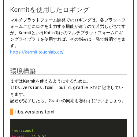
Kermitを使用したロギング
マルチプラットフォーム開発でのロギングは、各プラットフ
ォームごとにログを出力する機能が違うので苦労しがちです
が、KermitというKotlin向けのマルチプラットフォームロギ
ングライブラリを使用すれば、その悩みは一発で解消できま
す。
https://kermit.touchlab.co/
環境構築
まずはKermitを使えるようにするために、
、
に記述してい
libs.versions.toml
build.gradle.kts
きます。
記述が完了したら、Gradleの同期を忘れずに行いましょう。
libs.versions.toml
[versions]
kermit
 = 
"2.0.3"