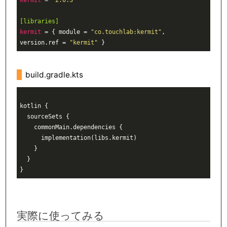
[libraries]
kermit
 = { module = 
"co.touchlab:kermit"
, 
version.ref = 
"kermit"
build.gradle.kts
kotlin 
{

sourceSets 
{

    commonMain.
dependencies 
{

      implementation(libs.kermit)

    }

  }

実際に使ってみる