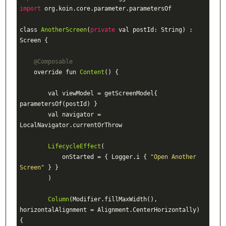
import
 org.koin.core.parameter.
parametersOf

class 
AnotherScreen
(
private
 val postId: String)
 : 
Screen 
{

@Composable
override fun 
Content
()
{

        val viewModel = getScreenModel
{ 
parametersOf(postId) }

        val navigator = 
LocalNavigator.
currentOrThrow

LifecycleEffect
(

            onStarted = { Logger.i { 
"Open Another 
Screen"
 } }

        )
Column
(Modifier.fillMaxWidth()
, 
horizontalAlignment 
= Alignment.CenterHorizontally) 
{
