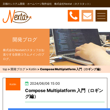
京都のシステム開発・ホームページ制作会社 株式会社Nextat（ネクスタット）
開発ブログ
株式会社Nextatのスタッフがお
送りする技術コラムメインのブ
ログ。
top
>
開発ブログ
>
Kotlin
>
Compose Multiplatform 入門（ロギング編）
2024/06/06 15:00
Kotlin
Compose Multiplatform 入門（ロギン
グ編）