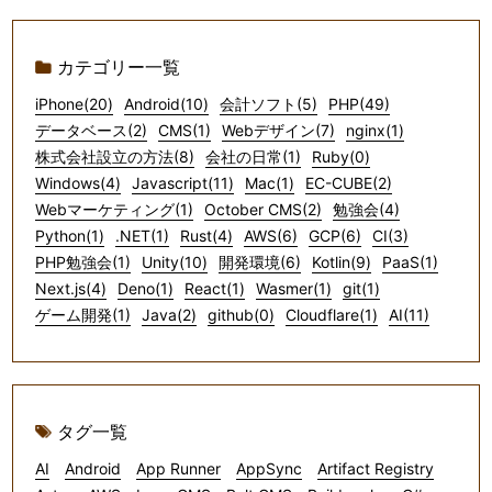
カテゴリー一覧
iPhone(20)
Android(10)
会計ソフト(5)
PHP(49)
データベース(2)
CMS(1)
Webデザイン(7)
nginx(1)
株式会社設立の方法(8)
会社の日常(1)
Ruby(0)
Windows(4)
Javascript(11)
Mac(1)
EC-CUBE(2)
Webマーケティング(1)
October CMS(2)
勉強会(4)
Python(1)
.NET(1)
Rust(4)
AWS(6)
GCP(6)
CI(3)
PHP勉強会(1)
Unity(10)
開発環境(6)
Kotlin(9)
PaaS(1)
Next.js(4)
Deno(1)
React(1)
Wasmer(1)
git(1)
ゲーム開発(1)
Java(2)
github(0)
Cloudflare(1)
AI(11)
タグ一覧
AI
Android
App Runner
AppSync
Artifact Registry