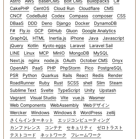
Astro
AWS
baserCMS
Bolt CMS
Buildpacks
C#
CakePHP
CentOS
Cloud Run
Cloudflare
CMS
CNCF
CodeBuild
Codex
Compass
composer
CSS
DBaaS
DDD
Deno
Django
Docker
DynamoDB
F#
Fly.io
GCP
GitHub
Gluon
Google Analytics
GraphQL
HTML
Inertia.js
iPhone
Java
Javascript
jQuery
Kotlin
Kyoto eggs
Laravel
Laravel Sail
LINE
Linux
MCP
MinIO
MongoDB
MySQL
Next.js
nginx
node.js
OAuth
October CMS
Onyx
OpenAPI
PaaS
PHP
PhpStorm
Pico
PostgreSQL
PSR
Python
Quarkus
Rails
React
Redis
Render
RoadRunner
Ruby
Rust
SCSS
shell
Slim
Steam
Sublime Text
Svelte
TypeScript
Unity
Upstash
Vagrant
Visual Studio
Vite
vue.js
Wasmer
Web Components
WebAssembly
Webデザイン
Wercker
Windows
Windows 8
WordPress
zellij
さくらインターネット
エッジコンピューティング
カンファレンス
コンテナ
セキュリティ
ゼロトラスト
テストコード
ネットワーク
フレームワーク