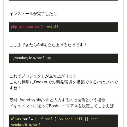
インストールが完了したら
php
artisan
sail
:install
ここまできたらSailを立ち上げるだけです！
.
/vendor/
bin/sail up
これでプロジェクトが立ち上がります
こんな簡単にDockerでの開発環境を構築できるのはいいで
すね！
毎回 ./vendor/bin/sail と入力するのは面倒という場合
ドキュメントに従ってBashエイリアスを設定してしまえば
alias
 sail=
'[ -f sail ] && bash sail || bash 
vendor/bin/sail'