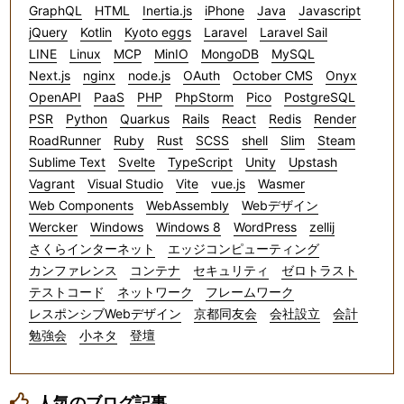
GraphQL
HTML
Inertia.js
iPhone
Java
Javascript
jQuery
Kotlin
Kyoto eggs
Laravel
Laravel Sail
LINE
Linux
MCP
MinIO
MongoDB
MySQL
Next.js
nginx
node.js
OAuth
October CMS
Onyx
OpenAPI
PaaS
PHP
PhpStorm
Pico
PostgreSQL
PSR
Python
Quarkus
Rails
React
Redis
Render
RoadRunner
Ruby
Rust
SCSS
shell
Slim
Steam
Sublime Text
Svelte
TypeScript
Unity
Upstash
Vagrant
Visual Studio
Vite
vue.js
Wasmer
Web Components
WebAssembly
Webデザイン
Wercker
Windows
Windows 8
WordPress
zellij
さくらインターネット
エッジコンピューティング
カンファレンス
コンテナ
セキュリティ
ゼロトラスト
テストコード
ネットワーク
フレームワーク
レスポンシブWebデザイン
京都同友会
会社設立
会計
勉強会
小ネタ
登壇
人気のブログ記事