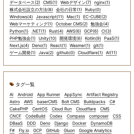
データベース(2)
CMS(1)
Webデザイン(7)
nginx(1)
株式会社設立の方法(8)
会社の日常(1)
Ruby(0)
Windows(4)
Javascript(11)
Mac(1)
EC-CUBE(2)
Webマーケティング(1)
October CMS(2)
勉強会(4)
Python(1)
.NET(1)
Rust(4)
AWS(6)
GCP(6)
CI(3)
PHP勉強会(1)
Unity(10)
開発環境(6)
Kotlin(9)
PaaS(1)
Next.js(4)
Deno(1)
React(1)
Wasmer(1)
git(1)
ゲーム開発(1)
Java(2)
github(0)
Cloudflare(1)
AI(11)
タグ一覧
AI
Android
App Runner
AppSync
Artifact Registry
Astro
AWS
baserCMS
Bolt CMS
Buildpacks
C#
CakePHP
CentOS
Cloud Run
Cloudflare
CMS
CNCF
CodeBuild
Codex
Compass
composer
CSS
DBaaS
DDD
Deno
Django
Docker
DynamoDB
F#
Fly.io
GCP
GitHub
Gluon
Google Analytics