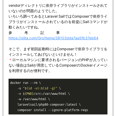
vendorディレクトリに依存ライブラリがインストールされて
いないのが問題のようでした。
いろいろ調べてみるとLaravel SailではComposerで依存ライ
ブラリがインストールされているのを前提にSailコマンドが
動くみたいですね。
参考記事 ：
https://qiita.com/Gro/items/38103dda7aa5fb37eb64
そこで、まず初回起動時にはComposerで依存ライブラリを
インストールしてあげないといけません！
＊
ローカルマシンに要求されるバージョンのPHPが入ってい
ない場合はSailが用意しているComposerのDockerイメージ
を利用するのが便利です。
docker run --rm \

    -u 
"
$(id -u)
:
$(id -g)
"
 \

    -v 
${PWD}
/src:/var/www/html \

    -w /var/www/html \

    laravelsail/php80-composer:latest \

    composer install --ignore-platform-reqs