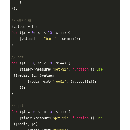
    }
})
;
// 値を生成
$values
=
 []
;
for
 (
$i
=
0
;
$i
<
10
;
$i
++
) {
$values
[] 
=
"bar-"
.
uniqid
()
;
}
// set
for
 (
$i
=
0
;
$i
<
10
;
$i
++
) {
$timer
->measure(
"set-
$i
"
,
function
()
use
(
$redis
,
$i
,
$values
)
{
$redis
->set(
"foo
$i
"
,
$values
[
$i
])
;
    })
;
}
// get
for
 (
$i
=
0
;
$i
<
10
;
$i
++
) {
$timer
->measure(
"get-
$i
"
,
function
()
use
(
$redis
,
$i
)
{