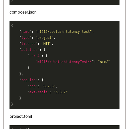
composer.json
{
"
name
"
:
"n1215/upstash-latency-test"
,
"
type
"
:
"project"
,
"
license
"
:
"MIT"
,
"
autoload
"
:
{
"
psr-4
"
:
{
"
N1215
\\
UpstashLatencyTest
\\
"
:
"src/"
}
},
"
require
"
:
{
"
php
"
:
"8.2.3"
,
"
ext-redis
"
:
"5.3.7"
}
}
project.toml