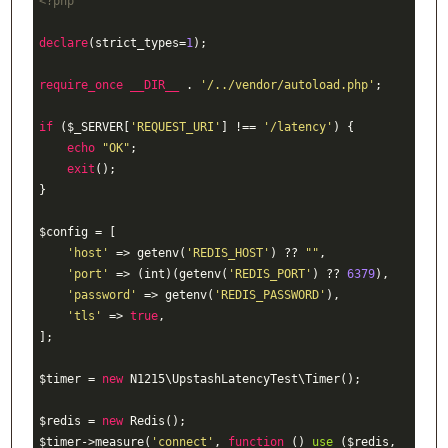
<?php
declare
(strict_types
=
1
)
;
require_once
__DIR__
.
'/../vendor/autoload.php'
;
if
 (
$_SERVER
[
'REQUEST_URI'
] 
!==
'/latency'
) {
echo
"OK"
;
exit
()
;
}
$config
=
 [
'host'
 => 
getenv
(
'REDIS_HOST'
) 
??
""
,
'port'
 => (
int
)(
getenv
(
'REDIS_PORT'
) 
??
6379
)
,
'password'
 => 
getenv
(
'REDIS_PASSWORD'
)
,
'tls'
 => 
true
,
]
;
$timer
=
new
N1215
\
U
pstashLatencyTest\
T
imer()
;
$redis
=
new
R
edis()
;
$timer
->measure(
'connect'
,
function
()
use
(
$redis
,