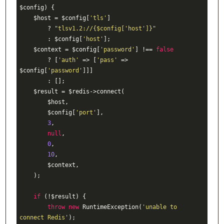
$config
)
{
$host
=
$config
[
'tls'
]
?
"tlsv1.2://
{
$config
[
'host'
]}
"
:
$config
[
'host'
]
;
$context
=
$config
[
'password'
] 
!==
false
?
 [
'auth'
 => [
'pass'
 => 
$config
[
'password'
]]]
:
 []
;
$result
=
$redis
->connect(
$host
,
$config
[
'port'
]
,
3
,
null
,
0
,
10
,
$context
,
    )
;
if
 (
!
$result
) {
throw
new
RuntimeException
(
'unable to 
connect Redis'
)
;