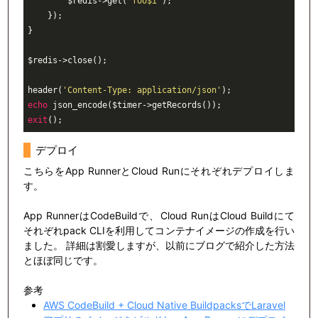
$redis
->get(
"foo
$i
"
)
;
    })
;
}
$redis
->close()
;
header
(
'Content-Type: application/json'
)
;
echo
json_encode
(
$timer
->getRecords())
;
exit
()
;
デプロイ
こちらをApp RunnerとCloud Runにそれぞれデプロイしま
す。
App RunnerはCodeBuildで、Cloud RunはCloud Buildにて
それぞれpack CLIを利用してコンテナイメージの作成を行い
ました。 詳細は割愛しますが、以前にブログで紹介した方法
とほぼ同じです。
参考
AWS CodeBuild + Cloud Native BuildpacksでLaravel