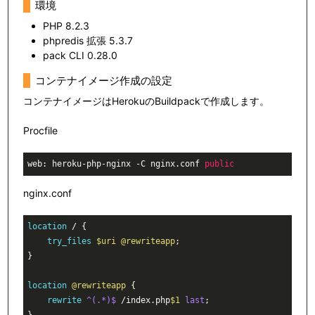
環境
PHP 8.2.3
phpredis 拡張 5.3.7
pack CLI 0.28.0
コンテナイメージ作成の設定
コンテナイメージはHerokuのBuildpackで作成します。
Procfile
web: heroku-php-nginx -C nginx.conf 
public
nginx.conf
location
 / {

try_files
$uri
@rewriteapp
;

}

location
@rewriteapp
 {

rewrite
 ^(.*)$
 /index.php
$1
last
;

}