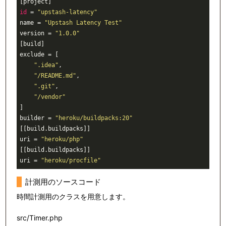
id
 = 
"upstash-latency"
name = 
"Upstash Latency Test"
version = 
"1.0.0"
[build]

exclude = [

".idea"
,

"/README.md"
,

".git"
,

"/vendor"
]

builder = 
"heroku/buildpacks:20"
[[build.buildpacks]]

uri = 
"heroku/php"
[[build.buildpacks]]

uri = 
"heroku/procfile"
計測用のソースコード
時間計測用のクラスを用意します。
src/Timer.php