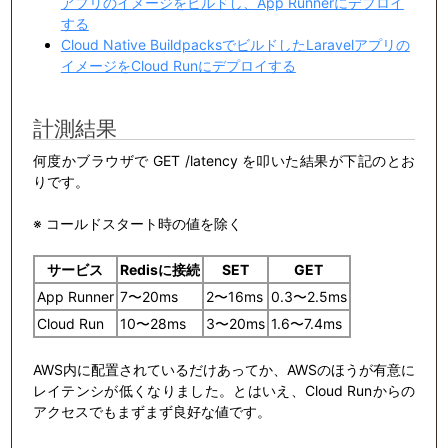
アプリのイメージをビルドし、App Runnerにデプロイ
する
Cloud Native BuildpacksでビルドしたLaravelアプリの
イメージをCloud Runにデプロイする
計測結果
何度かブラウザで GET /latency を叩いた結果が下記のとお
りです。
※ コールドスタート時の値を除く
サービス
Redisに接続
SET
GET
App Runner
7〜20ms
2〜16ms
0.3〜2.5ms
Cloud Run
10〜28ms
3〜20ms
1.6〜7.4ms
AWS内に配置されているだけあってか、AWSのほうが有意に
レイテンシが低くなりました。とはいえ、Cloud Runからの
アクセスでもまずまず良好な値です。