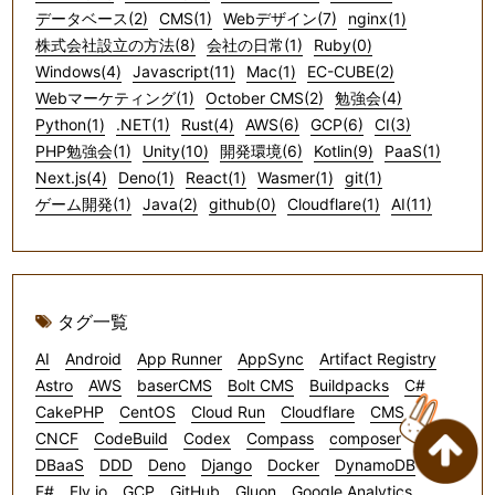
データベース(2)
CMS(1)
Webデザイン(7)
nginx(1)
株式会社設立の方法(8)
会社の日常(1)
Ruby(0)
Windows(4)
Javascript(11)
Mac(1)
EC-CUBE(2)
Webマーケティング(1)
October CMS(2)
勉強会(4)
Python(1)
.NET(1)
Rust(4)
AWS(6)
GCP(6)
CI(3)
PHP勉強会(1)
Unity(10)
開発環境(6)
Kotlin(9)
PaaS(1)
Next.js(4)
Deno(1)
React(1)
Wasmer(1)
git(1)
ゲーム開発(1)
Java(2)
github(0)
Cloudflare(1)
AI(11)
タグ一覧
AI
Android
App Runner
AppSync
Artifact Registry
Astro
AWS
baserCMS
Bolt CMS
Buildpacks
C#
CakePHP
CentOS
Cloud Run
Cloudflare
CMS
CNCF
CodeBuild
Codex
Compass
composer
CSS
DBaaS
DDD
Deno
Django
Docker
DynamoDB
F#
Fly.io
GCP
GitHub
Gluon
Google Analytics