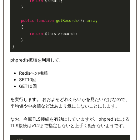
return
$result
;
    }
public
function
getRecords
()
:
array
{
return
$this
->records
;
    }
}
phpredis拡張を利用して、
Redisへの接続
SET10回
GET10回
を実行します。 おおよそどれくらいかを見たいだけなので、
平均値や中央値などはあまり気にしないことにします。
なお、今回TLS接続を有効にしていますが、phpredisによる
TLS接続はv1.2まで指定しないと上手く動かないようです。