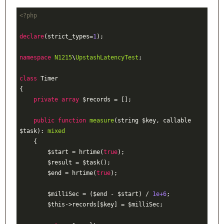
<?php
declare
(strict_types
=
1
)
;
namespace
N1215
\
U
pstashLatencyTest
;
class
T
imer
{
private
array
$records
=
 []
;
public
function
measure
(
string
$key
,
callable
$task
)
:
mixed
{
$start
=
hrtime
(
true
)
;
$result
=
$task
()
;
$end
=
hrtime
(
true
)
;
$milliSec
=
 (
$end
-
$start
) 
/
1e+6
;
$this
->records[
$key
] 
=
$milliSec
;