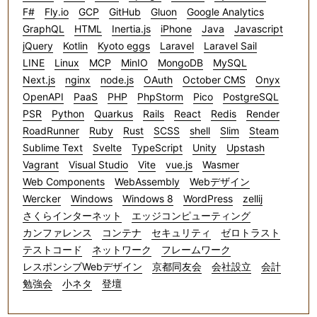
F#
Fly.io
GCP
GitHub
Gluon
Google Analytics
GraphQL
HTML
Inertia.js
iPhone
Java
Javascript
jQuery
Kotlin
Kyoto eggs
Laravel
Laravel Sail
LINE
Linux
MCP
MinIO
MongoDB
MySQL
Next.js
nginx
node.js
OAuth
October CMS
Onyx
OpenAPI
PaaS
PHP
PhpStorm
Pico
PostgreSQL
PSR
Python
Quarkus
Rails
React
Redis
Render
RoadRunner
Ruby
Rust
SCSS
shell
Slim
Steam
Sublime Text
Svelte
TypeScript
Unity
Upstash
Vagrant
Visual Studio
Vite
vue.js
Wasmer
Web Components
WebAssembly
Webデザイン
Wercker
Windows
Windows 8
WordPress
zellij
さくらインターネット
エッジコンピューティング
カンファレンス
コンテナ
セキュリティ
ゼロトラスト
テストコード
ネットワーク
フレームワーク
レスポンシブWebデザイン
京都同友会
会社設立
会計
勉強会
小ネタ
登壇