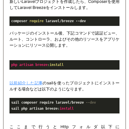
新しいLaravelプロジェクトを作成したら、Composerを使用
してLaravel Breezeをインストールします。
composer 
require
 laravel/breeze --dev
パッケージのインストール後、下記コマンドで認証ビュー、
ルート、コントローラ、およびその他のリソースをアプリケ
ーションにリソース公開します。
php
artisan
breeze
:install
以前紹介した記事
のsailを使ったプロジェクトにインストー
ルする場合などは以下のようになります。
sail composer require laravel/breeze 
--dev
sail ​php artisan breeze:
install
ここまで行うとHttpフォルダ以下に