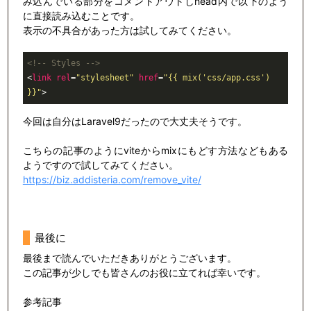
み込んでいる部分をコメントアウトしhead内で以下のよう
に直接読み込むことです。
表示の不具合があった方は試してみてください。
<!-- Styles -->
<
link
rel
=
"stylesheet"
href
=
"{{ mix('css/app.css') 
}}"
>
今回は自分はLaravel9だったので大丈夫そうです。
こちらの記事のようにviteからmixにもどす方法などもある
ようですので試してみてください。
https://biz.addisteria.com/remove_vite/
最後に
最後まで読んでいただきありがとうございます。
この記事が少しでも皆さんのお役に立てれば幸いです。
参考記事