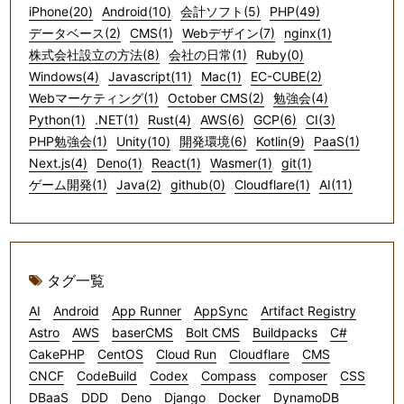
iPhone(20)
Android(10)
会計ソフト(5)
PHP(49)
データベース(2)
CMS(1)
Webデザイン(7)
nginx(1)
株式会社設立の方法(8)
会社の日常(1)
Ruby(0)
Windows(4)
Javascript(11)
Mac(1)
EC-CUBE(2)
Webマーケティング(1)
October CMS(2)
勉強会(4)
Python(1)
.NET(1)
Rust(4)
AWS(6)
GCP(6)
CI(3)
PHP勉強会(1)
Unity(10)
開発環境(6)
Kotlin(9)
PaaS(1)
Next.js(4)
Deno(1)
React(1)
Wasmer(1)
git(1)
ゲーム開発(1)
Java(2)
github(0)
Cloudflare(1)
AI(11)
タグ一覧
AI
Android
App Runner
AppSync
Artifact Registry
Astro
AWS
baserCMS
Bolt CMS
Buildpacks
C#
CakePHP
CentOS
Cloud Run
Cloudflare
CMS
CNCF
CodeBuild
Codex
Compass
composer
CSS
DBaaS
DDD
Deno
Django
Docker
DynamoDB