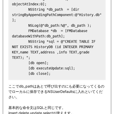
objectAtIndex:0];

        NSString *db_path  = [dir 
stringByAppendingPathComponent:@"History.db"
];

        NSLog(@"db_path:%@", db_path );

        FMDatabase *db  = [FMDatabase 
databaseWithPath:db_path];

        NSString *sql = @"CREATE TABLE IF 
NOT EXISTS HistoryDB (id INTEGER PRIMARY 
KEY,name TEXT,address ,info TEXT,grade 
TEXT); ";

        [db open];

        [db executeUpdate:sql];

ここでdb_pathはあとで呼び出すのにも必要になってくるの
でローカルに保存できるNSUserDefaultsに入れといてくだ
さい。
基本的な命令文はSQLと同じです。
insert,delete,update,selectが使えます。