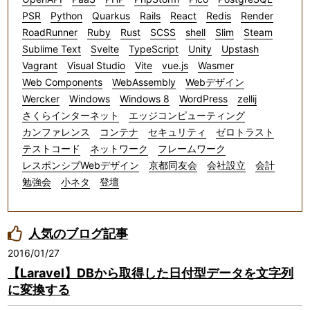
PSR
Python
Quarkus
Rails
React
Redis
Render
RoadRunner
Ruby
Rust
SCSS
shell
Slim
Steam
Sublime Text
Svelte
TypeScript
Unity
Upstash
Vagrant
Visual Studio
Vite
vue.js
Wasmer
Web Components
WebAssembly
Webデザイン
Wercker
Windows
Windows 8
WordPress
zellij
さくらインターネット
エッジコンピューティング
カンファレンス
コンテナ
セキュリティ
ゼロトラスト
テストコード
ネットワーク
フレームワーク
レスポンシブWebデザイン
京都同友会
会社設立
会計
勉強会
小ネタ
登壇
人気のブログ記事
2016/01/27
【Laravel】DBから取得した日付型データを文字列
に変換する