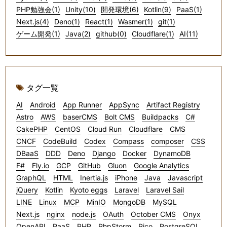
PHP勉強会(1)
Unity(10)
開発環境(6)
Kotlin(9)
PaaS(1)
Next.js(4)
Deno(1)
React(1)
Wasmer(1)
git(1)
ゲーム開発(1)
Java(2)
github(0)
Cloudflare(1)
AI(11)
タグ一覧
AI
Android
App Runner
AppSync
Artifact Registry
Astro
AWS
baserCMS
Bolt CMS
Buildpacks
C#
CakePHP
CentOS
Cloud Run
Cloudflare
CMS
CNCF
CodeBuild
Codex
Compass
composer
CSS
DBaaS
DDD
Deno
Django
Docker
DynamoDB
F#
Fly.io
GCP
GitHub
Gluon
Google Analytics
GraphQL
HTML
Inertia.js
iPhone
Java
Javascript
jQuery
Kotlin
Kyoto eggs
Laravel
Laravel Sail
LINE
Linux
MCP
MinIO
MongoDB
MySQL
Next.js
nginx
node.js
OAuth
October CMS
Onyx
OpenAPI
PaaS
PHP
PhpStorm
Pico
PostgreSQL