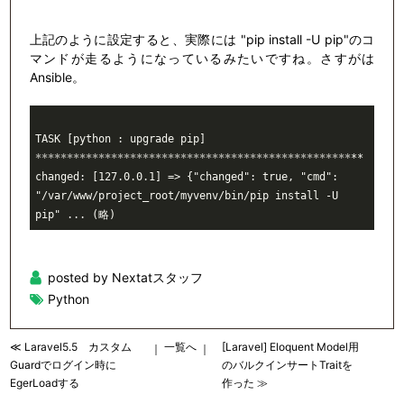
上記のように設定すると、実際には "pip install -U pip"のコ
マンドが走るようになっているみたいですね。さすがは
Ansible。
TASK [python : upgrade pip] 
*****
*****
*****
*****
*****
*****
*****
*****
*****
*****
**

changed: [127.0.0.1] => {"changed": true, "cmd": 
"/var/www/project_root/myvenv/bin/pip install -U 
posted by Nextatスタッフ
Python
≪ Laravel5.5 カスタム
一覧へ
[Laravel] Eloquent Model用
｜
｜
Guardでログイン時に
のバルクインサートTraitを
EgerLoadする
作った ≫