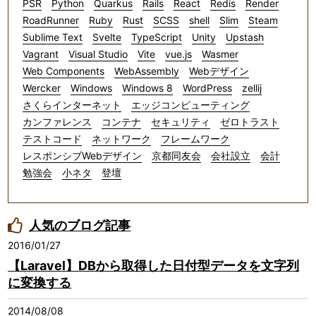
PSR
Python
Quarkus
Rails
React
Redis
Render
RoadRunner
Ruby
Rust
SCSS
shell
Slim
Steam
Sublime Text
Svelte
TypeScript
Unity
Upstash
Vagrant
Visual Studio
Vite
vue.js
Wasmer
Web Components
WebAssembly
Webデザイン
Wercker
Windows
Windows 8
WordPress
zellij
さくらインターネット
エッジコンピューティング
カンファレンス
コンテナ
セキュリティ
ゼロトラスト
テストコード
ネットワーク
フレームワーク
レスポンシブWebデザイン
京都同友会
会社設立
会計
勉強会
小ネタ
登壇
人気のブログ記事
2016/01/27
【Laravel】DBから取得した日付型データを文字列
に変換する
2014/08/08