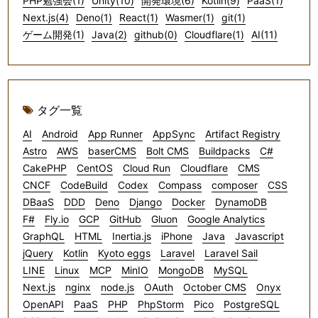
PHP勉強会(1)
Unity(10)
開発環境(6)
Kotlin(9)
PaaS(1)
Next.js(4)
Deno(1)
React(1)
Wasmer(1)
git(1)
ゲーム開発(1)
Java(2)
github(0)
Cloudflare(1)
AI(11)
タグ一覧
AI
Android
App Runner
AppSync
Artifact Registry
Astro
AWS
baserCMS
Bolt CMS
Buildpacks
C#
CakePHP
CentOS
Cloud Run
Cloudflare
CMS
CNCF
CodeBuild
Codex
Compass
composer
CSS
DBaaS
DDD
Deno
Django
Docker
DynamoDB
F#
Fly.io
GCP
GitHub
Gluon
Google Analytics
GraphQL
HTML
Inertia.js
iPhone
Java
Javascript
jQuery
Kotlin
Kyoto eggs
Laravel
Laravel Sail
LINE
Linux
MCP
MinIO
MongoDB
MySQL
Next.js
nginx
node.js
OAuth
October CMS
Onyx
OpenAPI
PaaS
PHP
PhpStorm
Pico
PostgreSQL