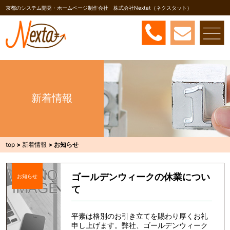
京都のシステム開発・ホームページ制作会社 株式会社Nextat（ネクスタット）
新着情報
top
>
新着情報
>
お知らせ
ゴールデンウィークの休業につい
お知らせ
て
平素は格別のお引き立てを賜わり厚くお礼
申し上げます。弊社、ゴールデンウィーク