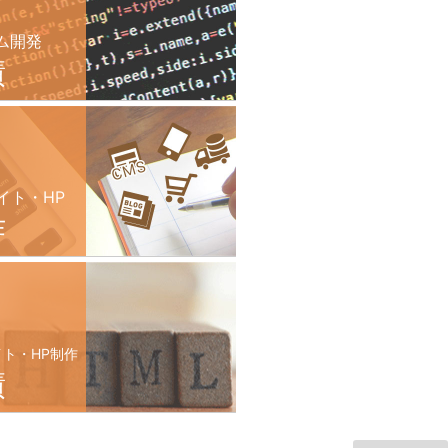
ム開発
績
イト・HP
作
イト・HP制作
績