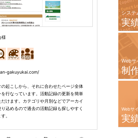
システ
実
会様
Webサ
制
nan-gakuyukai.com/
タの起こしから、それに合わせたページ全体
ンを行なっています。活動記録の更新を簡単
ただけます。カテゴリや月別などでアーカイ
絞り込めるので過去の活動記録も探しやすく
Webサ
実
ます。