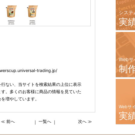
システ
実
Webサ
制
owerscup.universal-trading.jp/
策を行ない、当サイトを検索結果の上位に表示
ます。多くのお客様に商品の情報を見ていた
会を増やしています。
Webサ
実
≪ 前へ
一覧へ
次へ ≫
｜
｜