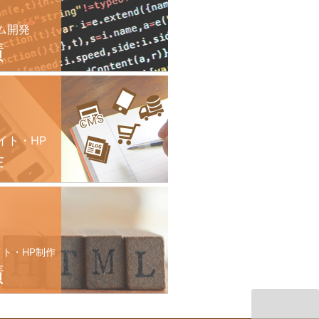
ム開発
績
イト・HP
作
イト・HP制作
績