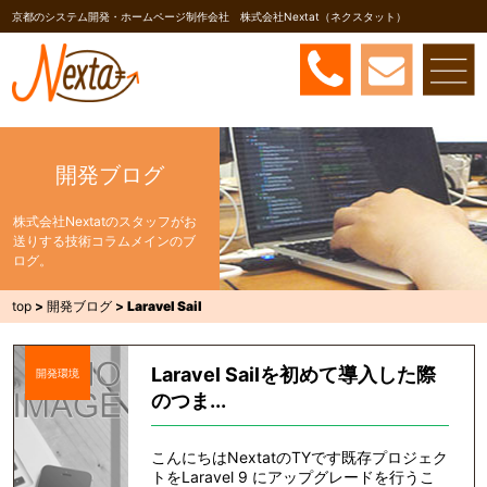
京都のシステム開発・ホームページ制作会社 株式会社Nextat（ネクスタット）
開発ブログ
株式会社Nextatのスタッフがお
送りする技術コラムメインのブ
ログ。
top
>
開発ブログ
>
Laravel Sail
Laravel Sailを初めて導入した際
開発環境
のつま...
こんにちはNextatのTYです既存プロジェク
トをLaravel 9 にアップグレードを行うこ