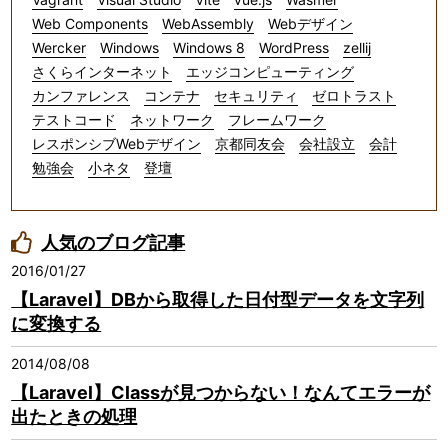
Web Components
WebAssembly
Webデザイン
Wercker
Windows
Windows 8
WordPress
zellij
さくらインターネット
エッジコンピューティング
カンファレンス
コンテナ
セキュリティ
ゼロトラスト
テストコード
ネットワーク
フレームワーク
レスポンシブWebデザイン
京都同友会
会社設立
会計
勉強会
小ネタ
登壇
人気のブログ記事
2016/01/27
【Laravel】DBから取得した日付型データを文字列
に変換する
2014/08/08
【Laravel】Classが見つからない！なんてエラーが
出たときの処理