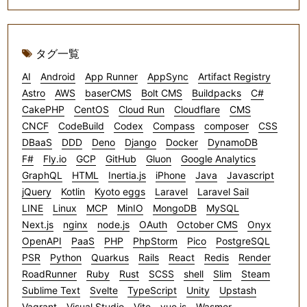
タグ一覧
AI
Android
App Runner
AppSync
Artifact Registry
Astro
AWS
baserCMS
Bolt CMS
Buildpacks
C#
CakePHP
CentOS
Cloud Run
Cloudflare
CMS
CNCF
CodeBuild
Codex
Compass
composer
CSS
DBaaS
DDD
Deno
Django
Docker
DynamoDB
F#
Fly.io
GCP
GitHub
Gluon
Google Analytics
GraphQL
HTML
Inertia.js
iPhone
Java
Javascript
jQuery
Kotlin
Kyoto eggs
Laravel
Laravel Sail
LINE
Linux
MCP
MinIO
MongoDB
MySQL
Next.js
nginx
node.js
OAuth
October CMS
Onyx
OpenAPI
PaaS
PHP
PhpStorm
Pico
PostgreSQL
PSR
Python
Quarkus
Rails
React
Redis
Render
RoadRunner
Ruby
Rust
SCSS
shell
Slim
Steam
Sublime Text
Svelte
TypeScript
Unity
Upstash
Vagrant
Visual Studio
Vite
vue.js
Wasmer