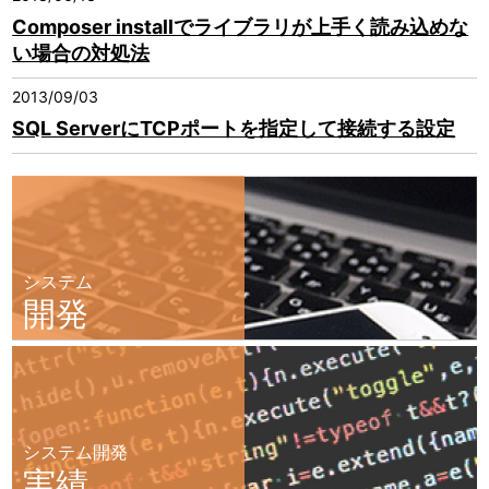
Composer installでライブラリが上手く読み込めな
い場合の対処法
2013/09/03
SQL ServerにTCPポートを指定して接続する設定
システム
開発
システム開発
実績