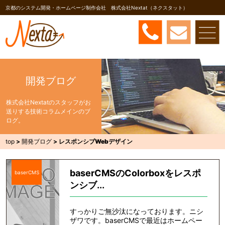
京都のシステム開発・ホームページ制作会社 株式会社Nextat（ネクスタット）
開発ブログ
株式会社Nextatのスタッフがお
送りする技術コラムメインのブ
ログ。
top
>
開発ブログ
>
レスポンシブWebデザイン
baserCMSのColorboxをレスポ
baserCMS
ンシブ...
すっかりご無沙汰になっております。ニシ
ザワです。baserCMSで最近はホームペー