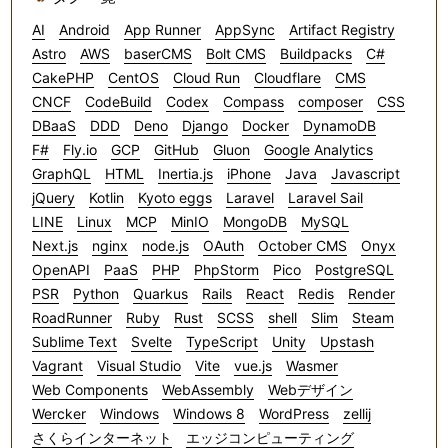
AI
Android
App Runner
AppSync
Artifact Registry
Astro
AWS
baserCMS
Bolt CMS
Buildpacks
C#
CakePHP
CentOS
Cloud Run
Cloudflare
CMS
CNCF
CodeBuild
Codex
Compass
composer
CSS
DBaaS
DDD
Deno
Django
Docker
DynamoDB
F#
Fly.io
GCP
GitHub
Gluon
Google Analytics
GraphQL
HTML
Inertia.js
iPhone
Java
Javascript
jQuery
Kotlin
Kyoto eggs
Laravel
Laravel Sail
LINE
Linux
MCP
MinIO
MongoDB
MySQL
Next.js
nginx
node.js
OAuth
October CMS
Onyx
OpenAPI
PaaS
PHP
PhpStorm
Pico
PostgreSQL
PSR
Python
Quarkus
Rails
React
Redis
Render
RoadRunner
Ruby
Rust
SCSS
shell
Slim
Steam
Sublime Text
Svelte
TypeScript
Unity
Upstash
Vagrant
Visual Studio
Vite
vue.js
Wasmer
Web Components
WebAssembly
Webデザイン
Wercker
Windows
Windows 8
WordPress
zellij
さくらインターネット
エッジコンピューティング