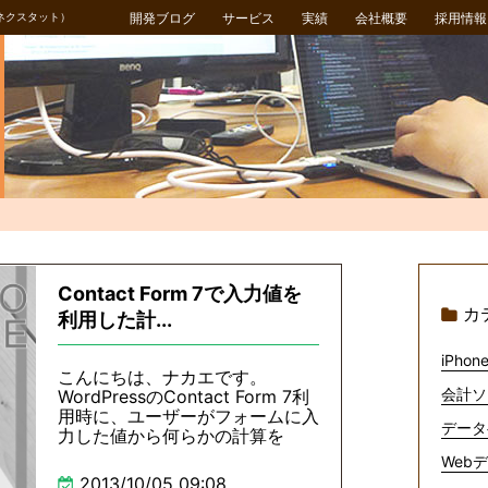
ネクスタット）
開発ブログ
サービス
実績
会社概要
採用情報
Contact Form 7で入力値を
カ
利用した計...
iPhone
こんにちは、ナカエです。
会計ソ
WordPressのContact Form 7利
用時に、ユーザーがフォームに入
データ
力した値から何らかの計算を
Webデ
2013/10/05 09:08