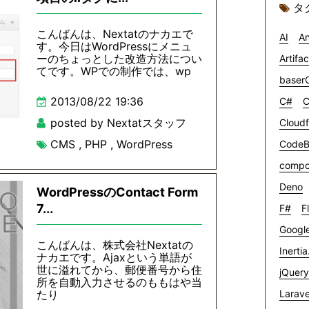
タ
こんばんは、Nextatのナカエで
AI
An
す。今日はWordPressにメニュ
ーのちょっとした改造方法につい
Artifa
てです。WPでの制作では、wp
baser
2013/08/22 19:36
C#
C
posted by Nextatスタッフ
Cloudf
CMS
,
PHP
,
WordPress
CodeB
compo
Deno
WordPressのContact Form
7...
F#
F
Google
こんばんは、株式会社Nextatの
Inertia
ナカエです。Ajaxという単語が
世に溢れてから、郵便番号から住
jQuery
所を自動入力させるのももはや当
たり
Larave