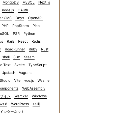
MongoDB
MySQL
Next.js
node.js
OAuth
er CMS
Onyx
OpenAPI
PHP
PhpStorm
Pico
reSQL
PSR
Python
us
Rails
React
Redis
r
RoadRunner
Ruby
Rust
shell
Slim
Steam
e Text
Svelte
TypeScript
Upstash
Vagrant
 Studio
Vite
vue.js
Wasmer
omponents
WebAssembly
デザイン
Wercker
Windows
ws 8
WordPress
zellij
インターネット