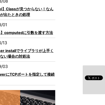
8/08
vel】Classが見つからない！なん
が出たときの処理
8/01
js】computedに引数を渡す方法
6/13
ser installでライブラリが上手く
ない場合の対処法
9/03
erverにTCPポートを指定して接続