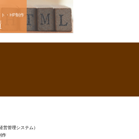
イト・HP制作
績
h（経営管理システム）
制作