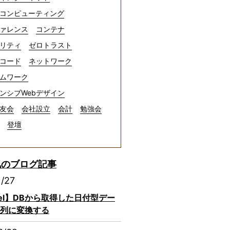
コンピューティング
ァレンス
コンテナ
リティ
ゼロトラスト
コード
ネットワーク
ムワーク
ンシブWebデザイン
友会
会社設立
会計
勉強会
登壇
気のブログ記事
1/27
avel】DBから取得した日付型デー
列に変換する