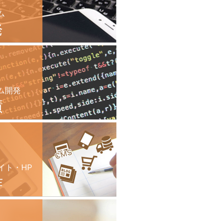
ム
発
ム開発
績
イト・HP
作