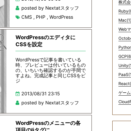
株式会
posted by Nextatスタッフ
Ruby(
CMS
,
PHP
,
WordPress
Mac(1
Web
WordPressのエディタに
Octob
CSSを設定
Python
GCP(6
WordPressで記事を書いている
時、プレビューは付いているもの
Unity(
の、いちいち確認するのが手間で
PaaS(
すよね。完成記事と同じCSSをビ
ジ
React(
ゲーム
2013/08/31 23:15
Cloudf
posted by Nextatスタッフ
WordPressのメニューの各
項目のliタグに...