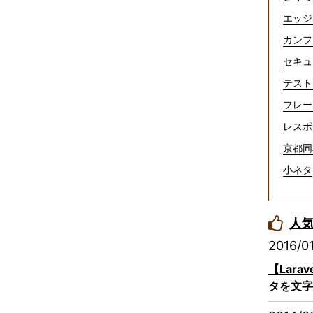
エッジ
カンフ
セキュ
テスト
フレー
レスポ
京都同
小ネタ
人
2016/0
【Lar
タを文字