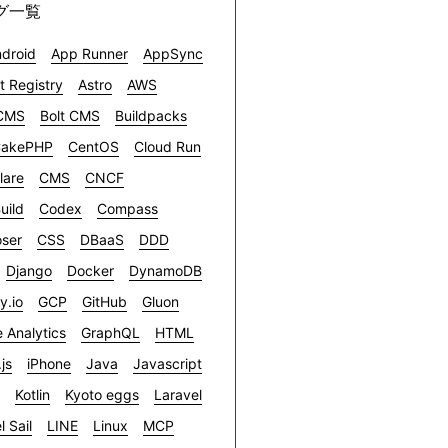
グ一覧
droid
App Runner
AppSync
ct Registry
Astro
AWS
CMS
Bolt CMS
Buildpacks
akePHP
CentOS
Cloud Run
lare
CMS
CNCF
uild
Codex
Compass
ser
CSS
DBaaS
DDD
Django
Docker
DynamoDB
ly.io
GCP
GitHub
Gluon
 Analytics
GraphQL
HTML
.js
iPhone
Java
Javascript
Kotlin
Kyoto eggs
Laravel
l Sail
LINE
Linux
MCP