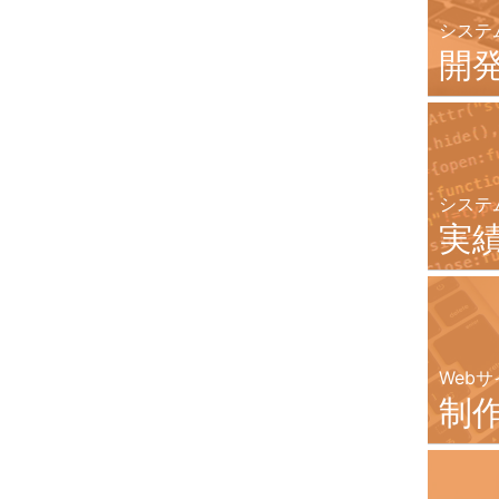
システ
開
システ
実
Webサ
制