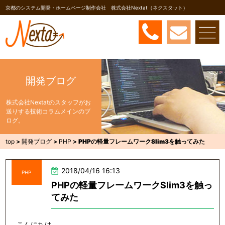
京都のシステム開発・ホームページ制作会社 株式会社Nextat（ネクスタット）
開発ブログ
株式会社Nextatのスタッフがお
送りする技術コラムメインのブ
ログ。
top
>
開発ブログ
>
PHP
>
PHPの軽量フレームワークSlim3を触ってみた
2018/04/16 16:13
PHP
PHPの軽量フレームワークSlim3を触っ
てみた
こんにちは。