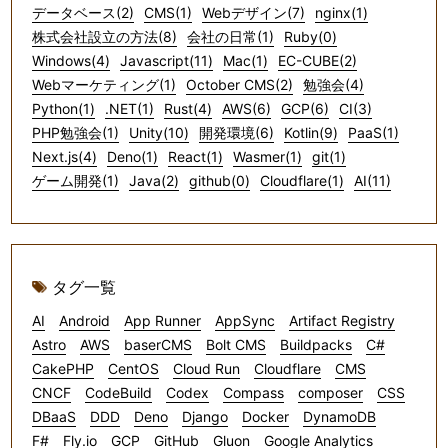
データベース(2)
CMS(1)
Webデザイン(7)
nginx(1)
株式会社設立の方法(8)
会社の日常(1)
Ruby(0)
Windows(4)
Javascript(11)
Mac(1)
EC-CUBE(2)
Webマーケティング(1)
October CMS(2)
勉強会(4)
Python(1)
.NET(1)
Rust(4)
AWS(6)
GCP(6)
CI(3)
PHP勉強会(1)
Unity(10)
開発環境(6)
Kotlin(9)
PaaS(1)
Next.js(4)
Deno(1)
React(1)
Wasmer(1)
git(1)
ゲーム開発(1)
Java(2)
github(0)
Cloudflare(1)
AI(11)
タグ一覧
AI
Android
App Runner
AppSync
Artifact Registry
Astro
AWS
baserCMS
Bolt CMS
Buildpacks
C#
CakePHP
CentOS
Cloud Run
Cloudflare
CMS
CNCF
CodeBuild
Codex
Compass
composer
CSS
DBaaS
DDD
Deno
Django
Docker
DynamoDB
F#
Fly.io
GCP
GitHub
Gluon
Google Analytics