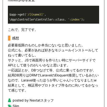
$app->get(
'/[{name}]'
, 
\App\Controller\Controller::class. 
':index'
これで、完了です。
感想
必要最低限のものしか本当にないなと思いました。
公式にも、必要があれば好きなモジュールインストールして
ねって書いてるし。
サクッと、JSで画面周りを作りたい時にサーバーサイドで
APIとして使うのがいいかなと思います。
一応認証とか、DBつなげて等、公式に乗ってるのですが、
結局DB周りはORMでLaravelのEloquent推奨しているみたい
なので、Laravel使ったほうが早いじゃん!ってなりましたw
結果として、検証用やプロトタイプ作るのに向いてるかなっ
て感じです。
posted by Nextatスタッフ
Slim