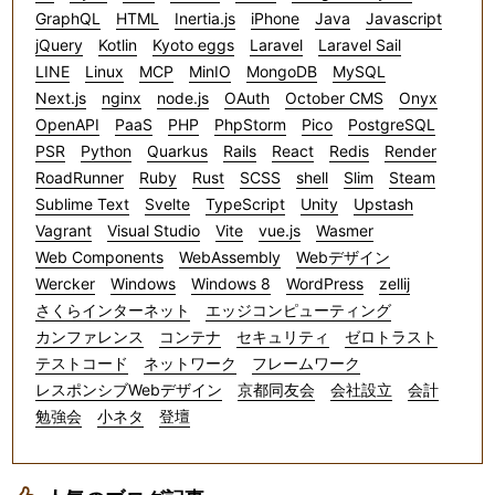
GraphQL
HTML
Inertia.js
iPhone
Java
Javascript
jQuery
Kotlin
Kyoto eggs
Laravel
Laravel Sail
LINE
Linux
MCP
MinIO
MongoDB
MySQL
Next.js
nginx
node.js
OAuth
October CMS
Onyx
OpenAPI
PaaS
PHP
PhpStorm
Pico
PostgreSQL
PSR
Python
Quarkus
Rails
React
Redis
Render
RoadRunner
Ruby
Rust
SCSS
shell
Slim
Steam
Sublime Text
Svelte
TypeScript
Unity
Upstash
Vagrant
Visual Studio
Vite
vue.js
Wasmer
Web Components
WebAssembly
Webデザイン
Wercker
Windows
Windows 8
WordPress
zellij
さくらインターネット
エッジコンピューティング
カンファレンス
コンテナ
セキュリティ
ゼロトラスト
テストコード
ネットワーク
フレームワーク
レスポンシブWebデザイン
京都同友会
会社設立
会計
勉強会
小ネタ
登壇