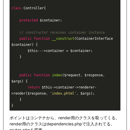
class
Controller
{

protected
 $container;

// constructor receives container instance
public
function
__construct
(ContainerInterface 
$container)
{

        $this--->container = $container;

    }

public
function
index
($request, $response, 
$args)
{

return
 $this->container->renderer-
>render($response, 
'index.phtml'
, $args);

    }

ポイントはコンテナから、render用のクラスを取ってくる。
render用のクラスはdependencies.phpで注入されてる。
routes.phpを変更