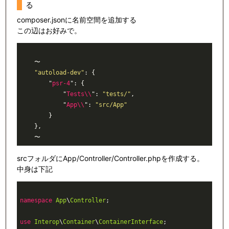
る
composer.jsonに名前空間を追加する
この辺はお好みで。
    〜

"autoload-dev"
: {

        "
psr-4
": {

            "
Tests\\
": 
"tests/"
,

            "
App\\
": 
"src/App"
        }

    },

srcフォルダにApp/Controller/Controller.phpを作成する。
中身は下記
namespace
App
\
Controller
;

use
Interop
\
Container
\
ContainerInterface
;
