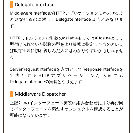
DelegateInterface
MiddlewareInterfaceがHTTPアプリケーションにかぶせる皮
と見なせるのに対し、DelegateInterfaceは芯とみなせま
す。
HTTPミドルウェアの引数のcallableもしくは\Closureとして
型付けられていた関数の型をより厳密に指定したものといえ
ば既存実装に慣れ親しんだ人にはわかりやすいかもしれませ
ん
ServerRequestInterfaceを入力としてResponseInterfaceを
出力とするHTTPアプリケーションなら何でも
DelegateInterfaceの実装となりえます。
Middleware Dispatcher
上記2つのインターフェース実装の組み合わせにより再び同
じインターフェースを満たすオブジェクトを構成することが
可能になっています。