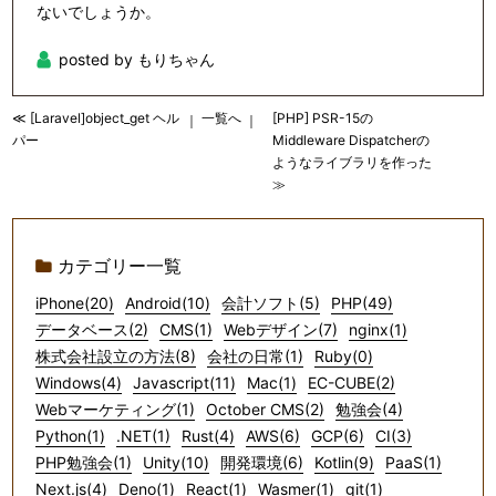
ないでしょうか。
posted by もりちゃん
≪ [Laravel]object_get ヘル
一覧へ
[PHP] PSR-15の
｜
｜
パー
Middleware Dispatcherの
ようなライブラリを作った
≫
カテゴリー一覧
iPhone(20)
Android(10)
会計ソフト(5)
PHP(49)
データベース(2)
CMS(1)
Webデザイン(7)
nginx(1)
株式会社設立の方法(8)
会社の日常(1)
Ruby(0)
Windows(4)
Javascript(11)
Mac(1)
EC-CUBE(2)
Webマーケティング(1)
October CMS(2)
勉強会(4)
Python(1)
.NET(1)
Rust(4)
AWS(6)
GCP(6)
CI(3)
PHP勉強会(1)
Unity(10)
開発環境(6)
Kotlin(9)
PaaS(1)
Next.js(4)
Deno(1)
React(1)
Wasmer(1)
git(1)