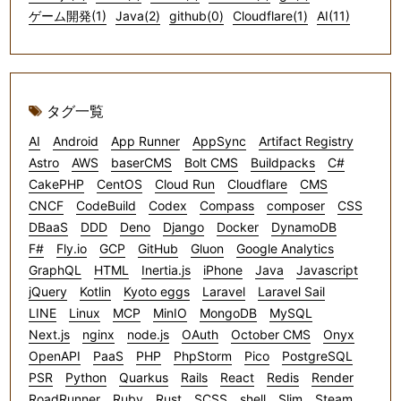
ゲーム開発(1)
Java(2)
github(0)
Cloudflare(1)
AI(11)
タグ一覧
AI
Android
App Runner
AppSync
Artifact Registry
Astro
AWS
baserCMS
Bolt CMS
Buildpacks
C#
CakePHP
CentOS
Cloud Run
Cloudflare
CMS
CNCF
CodeBuild
Codex
Compass
composer
CSS
DBaaS
DDD
Deno
Django
Docker
DynamoDB
F#
Fly.io
GCP
GitHub
Gluon
Google Analytics
GraphQL
HTML
Inertia.js
iPhone
Java
Javascript
jQuery
Kotlin
Kyoto eggs
Laravel
Laravel Sail
LINE
Linux
MCP
MinIO
MongoDB
MySQL
Next.js
nginx
node.js
OAuth
October CMS
Onyx
OpenAPI
PaaS
PHP
PhpStorm
Pico
PostgreSQL
PSR
Python
Quarkus
Rails
React
Redis
Render
RoadRunner
Ruby
Rust
SCSS
shell
Slim
Steam