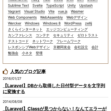
Sublime Text
Svelte
TypeScript
Unity
Upstash
Vagrant
Visual Studio
Vite
vue.js
Wasmer
Web Components
WebAssembly
Webデザイン
Wercker
Windows
Windows 8
WordPress
zellij
さくらインターネット
エッジコンピューティング
カンファレンス
コンテナ
セキュリティ
ゼロトラスト
テストコード
ネットワーク
フレームワーク
レスポンシブWebデザイン
京都同友会
会社設立
会計
勉強会
小ネタ
登壇
人気のブログ記事
2016/01/27
【Laravel】DBから取得した日付型データを文字列
に変換する
2014/08/08
【Laravel】Classが見つからない！なんてエラーが