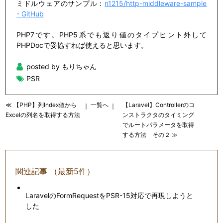
ミドルウェアのサンプル：
n1215/http-middleware-sample
- GitHub
PHP7です。PHP5系でも返り値のタイプヒント外して
PHPDocで妥協すれば使えると思います。
posted by もりちゃん
PSR
≪ 【PHP】列Index値から
一覧へ
【Laravel】Controllerのコ
｜
｜
Excelの列名を取得する方法
ンストラクタのタイミング
でルートパラメータを取得
する方法 その２ ≫
関連記事 （最新5件）
LaravelのFormRequestをPSR-15対応で再現しようと
した