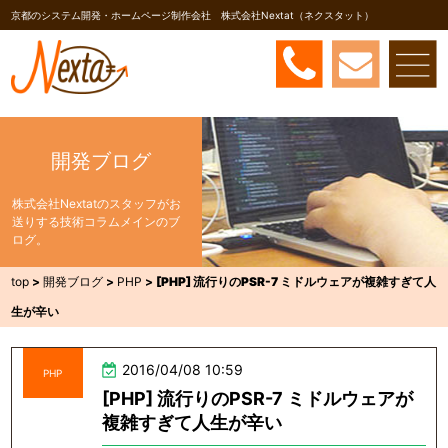
京都のシステム開発・ホームページ制作会社 株式会社Nextat（ネクスタット）
開発ブログ
株式会社Nextatのスタッフがお
送りする技術コラムメインのブ
ログ。
top
>
開発ブログ
>
PHP
>
[PHP] 流行りのPSR-7 ミドルウェアが複雑すぎて人
生が辛い
2016/04/08 10:59
PHP
[PHP] 流行りのPSR-7 ミドルウェアが
複雑すぎて人生が辛い