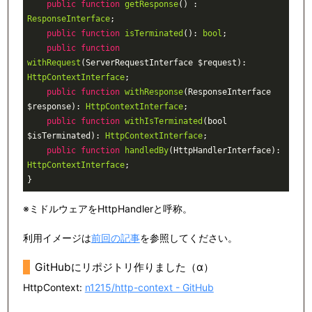
public
function
getResponse
()
 : 
ResponseInterface
;

public
function
isTerminated
()
: 
bool
;

public
function
withRequest
(ServerRequestInterface $request)
: 
HttpContextInterface
;

public
function
withResponse
(ResponseInterface 
$response)
: 
HttpContextInterface
;

public
function
withIsTerminated
(bool 
$isTerminated)
: 
HttpContextInterface
;

public
function
handledBy
(HttpHandlerInterface)
: 
HttpContextInterface
;

}
※ミドルウェアをHttpHandlerと呼称。
利用イメージは
前回の記事
を参照してください。
GitHubにリポジトリ作りました（α）
HttpContext:
n1215/http-context - GitHub