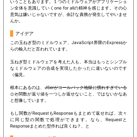
いうこともあります。１つのミドルウェアがアプリケーショ
ン全体を意識していくone for allの精神を感じます。その心
意気は嫌いじゃないですが、余計な責務が発生してやいませ
んか。
アイデア
この玉ねぎ型のミドルウェア、JavaScript界隈のExpressか
らの輸入だと言われています。
玉ねぎ型ミドルウェアを考えた人も、本当はもっとシンプル
なミドルウェアの合成を実現したかったに違いないのです
（偏見。
根本にあるのは、
JSerがコールバック地獄に慣れすぎている
こと
関数が返り値を一つしか返せないこと、ではないかなあ
と想像しています。
もし関数がRequestもResponseもまとめて返せれば、次々
に同じ型の関数で処理ができます。なら、Requestと
Responseまとめた型作れば良くね？、と