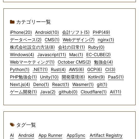
カテゴリー一覧
iPhone(20)
Android(10)
会計ソフト(5)
PHP(49)
データベース(2)
CMS(1)
Webデザイン(7)
nginx(1)
株式会社設立の方法(8)
会社の日常(1)
Ruby(0)
Windows(4)
Javascript(11)
Mac(1)
EC-CUBE(2)
Webマーケティング(1)
October CMS(2)
勉強会(4)
Python(1)
.NET(1)
Rust(4)
AWS(6)
GCP(6)
CI(3)
PHP勉強会(1)
Unity(10)
開発環境(6)
Kotlin(9)
PaaS(1)
Next.js(4)
Deno(1)
React(1)
Wasmer(1)
git(1)
ゲーム開発(1)
Java(2)
github(0)
Cloudflare(1)
AI(11)
タグ一覧
AI
Android
App Runner
AppSync
Artifact Registry