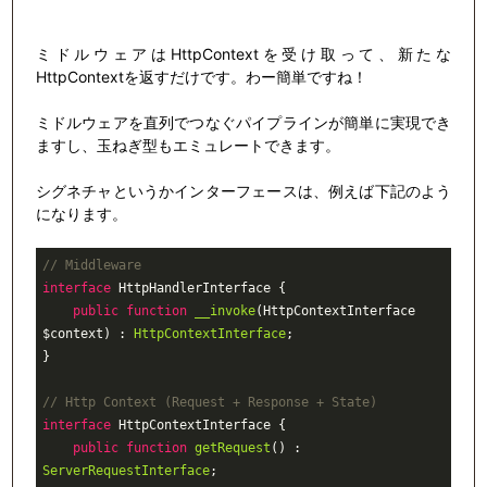
ミドルウェアはHttpContextを受け取って、新たな
HttpContextを返すだけです。わー簡単ですね！
ミドルウェアを直列でつなぐパイプラインが簡単に実現でき
ますし、玉ねぎ型もエミュレートできます。
シグネチャというかインターフェースは、例えば下記のよう
になります。
// Middleware
interface
HttpHandlerInterface
{

public
function
__invoke
(HttpContextInterface 
$context)
 : 
HttpContextInterface
;

}

// Http Context (Request + Response + State)
interface
HttpContextInterface
{

public
function
getRequest
()
 : 
ServerRequestInterface
;
