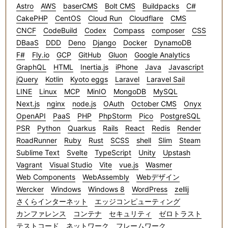
Astro
AWS
baserCMS
Bolt CMS
Buildpacks
C#
CakePHP
CentOS
Cloud Run
Cloudflare
CMS
CNCF
CodeBuild
Codex
Compass
composer
CSS
DBaaS
DDD
Deno
Django
Docker
DynamoDB
F#
Fly.io
GCP
GitHub
Gluon
Google Analytics
GraphQL
HTML
Inertia.js
iPhone
Java
Javascript
jQuery
Kotlin
Kyoto eggs
Laravel
Laravel Sail
LINE
Linux
MCP
MinIO
MongoDB
MySQL
Next.js
nginx
node.js
OAuth
October CMS
Onyx
OpenAPI
PaaS
PHP
PhpStorm
Pico
PostgreSQL
PSR
Python
Quarkus
Rails
React
Redis
Render
RoadRunner
Ruby
Rust
SCSS
shell
Slim
Steam
Sublime Text
Svelte
TypeScript
Unity
Upstash
Vagrant
Visual Studio
Vite
vue.js
Wasmer
Web Components
WebAssembly
Webデザイン
Wercker
Windows
Windows 8
WordPress
zellij
さくらインターネット
エッジコンピューティング
カンファレンス
コンテナ
セキュリティ
ゼロトラスト
テストコード
ネットワーク
フレームワーク