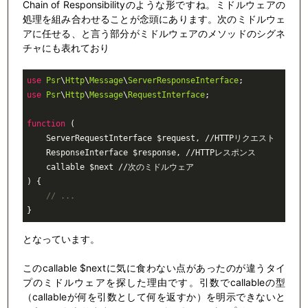
Chain of Responsibilityのような形ですね。ミドルウェアの
処理を組み合わせることが念頭にあります。次のミドルウェ
アに任せる、と言う部分がミドルウェアのメソッドのシグネ
チャにも表れており
use
Psr
\
Http
\
Message
\
ServerResponseInterface
use
Psr
\
Http
\
Message
\
RequestInterface
;

function
(

    ServerRequestInterface $request, //HTTPリクエスト

    ResponseInterface $response, //HTTPレスポンス

    callable $next //次のミドルウェア

)
{

// ...
}
となっています。
このcallable $nextに気に食わない点があったのが違うタイ
プのミドルウェアを探した理由です。引数でcallableの型
（callableが何を引数として何を返すか）を明示できないと