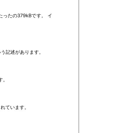
ったの379kBです。 イ
という記述があります。
です。
られています。