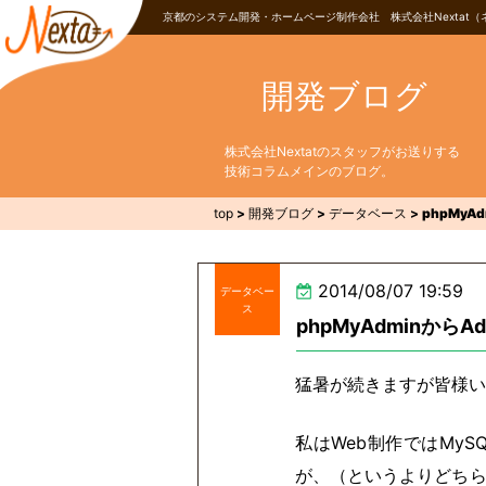
京都のシステム開発・ホームページ制作会社 株式会社Nextat（
開発ブログ
株式会社Nextatのスタッフがお送りする
技術コラムメインのブログ。
top
>
開発ブログ
>
データベース
>
phpMyA
2014/08/07 19:59
データベー
ス
phpMyAdminからA
猛暑が続きますが皆様い
私はWeb制作ではMyS
が、（というよりどちらかと