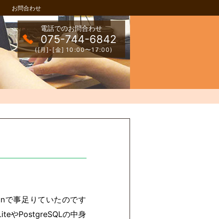
お問合わせ
電話でのお問合わせ
075-744-6842
([月]-[金] 10:00〜17:00)
minで事足りていたのです
やPostgreSQLの中身