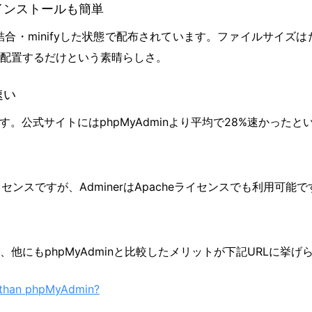
インストールも簡単
ルに結合・minifyした状態で配布されています。ファイルサイズはた
配置するだけという素晴らしさ。
速い
快です。公式サイトにはphpMyAdminより平均で28%速かった
Lライセンスですが、AdminerはApacheライセンスでも利用可能
他にもphpMyAdminと比較したメリットが下記URLに挙げ
r than phpMyAdmin?