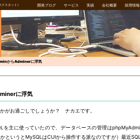
ネクスタット）
開発ブログ
サービス
実績
会社概要
採用情報
dminからAdminerに浮気
dminerに浮気
かがお過ごしでしょうか？ ナカエです。
QLを主に使っていたので、データベースの管理はphpMyAd
いうとMySQLはCUIから操作する派なのですが）最近SQLite