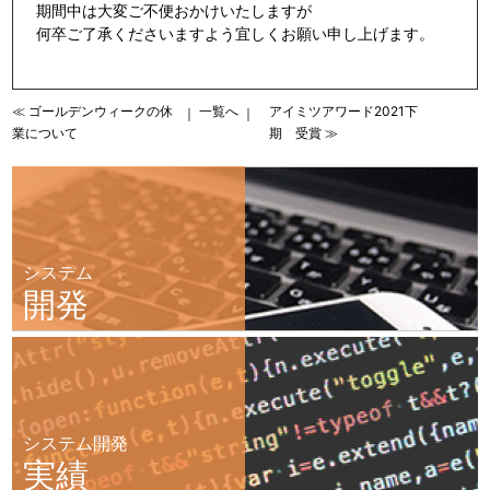
期間中は大変ご不便おかけいたしますが
何卒ご了承くださいますよう宜しくお願い申し上げます。
≪ ゴールデンウィークの休
一覧へ
アイミツアワード2021下
｜
｜
業について
期 受賞 ≫
システム
開発
システム開発
実績