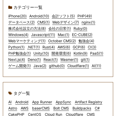
カテゴリー一覧
iPhone(20)
Android(10)
会計ソフト(5)
PHP(49)
データベース(2)
CMS(1)
Webデザイン(7)
nginx(1)
株式会社設立の方法(8)
会社の日常(1)
Ruby(0)
Windows(4)
Javascript(11)
Mac(1)
EC-CUBE(2)
Webマーケティング(1)
October CMS(2)
勉強会(4)
Python(1)
.NET(1)
Rust(4)
AWS(6)
GCP(6)
CI(3)
PHP勉強会(1)
Unity(10)
開発環境(6)
Kotlin(9)
PaaS(1)
Next.js(4)
Deno(1)
React(1)
Wasmer(1)
git(1)
ゲーム開発(1)
Java(2)
github(0)
Cloudflare(1)
AI(11)
タグ一覧
AI
Android
App Runner
AppSync
Artifact Registry
Astro
AWS
baserCMS
Bolt CMS
Buildpacks
C#
CakePHP
CentOS
Cloud Run
Cloudflare
CMS