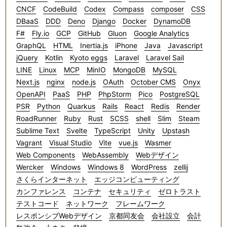
CNCF
CodeBuild
Codex
Compass
composer
CSS
DBaaS
DDD
Deno
Django
Docker
DynamoDB
F#
Fly.io
GCP
GitHub
Gluon
Google Analytics
GraphQL
HTML
Inertia.js
iPhone
Java
Javascript
jQuery
Kotlin
Kyoto eggs
Laravel
Laravel Sail
LINE
Linux
MCP
MinIO
MongoDB
MySQL
Next.js
nginx
node.js
OAuth
October CMS
Onyx
OpenAPI
PaaS
PHP
PhpStorm
Pico
PostgreSQL
PSR
Python
Quarkus
Rails
React
Redis
Render
RoadRunner
Ruby
Rust
SCSS
shell
Slim
Steam
Sublime Text
Svelte
TypeScript
Unity
Upstash
Vagrant
Visual Studio
Vite
vue.js
Wasmer
Web Components
WebAssembly
Webデザイン
Wercker
Windows
Windows 8
WordPress
zellij
さくらインターネット
エッジコンピューティング
カンファレンス
コンテナ
セキュリティ
ゼロトラスト
テストコード
ネットワーク
フレームワーク
レスポンシブWebデザイン
京都同友会
会社設立
会計