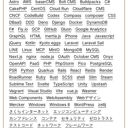
Astro
AWS
baserCMS
Bolt CMS
Buildpacks
C#
CakePHP
CentOS
Cloud Run
Cloudflare
CMS
CNCF
CodeBuild
Codex
Compass
composer
CSS
DBaaS
DDD
Deno
Django
Docker
DynamoDB
F#
Fly.io
GCP
GitHub
Gluon
Google Analytics
GraphQL
HTML
Inertia.js
iPhone
Java
Javascript
jQuery
Kotlin
Kyoto eggs
Laravel
Laravel Sail
LINE
Linux
MCP
MinIO
MongoDB
MySQL
Next.js
nginx
node.js
OAuth
October CMS
Onyx
OpenAPI
PaaS
PHP
PhpStorm
Pico
PostgreSQL
PSR
Python
Quarkus
Rails
React
Redis
Render
RoadRunner
Ruby
Rust
SCSS
shell
Slim
Steam
Sublime Text
Svelte
TypeScript
Unity
Upstash
Vagrant
Visual Studio
Vite
vue.js
Wasmer
Web Components
WebAssembly
Webデザイン
Wercker
Windows
Windows 8
WordPress
zellij
さくらインターネット
エッジコンピューティング
カンファレンス
コンテナ
セキュリティ
ゼロトラスト
テストコード
ネットワーク
フレームワーク