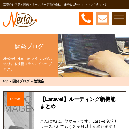
京都のシステム開発・ホームページ制作会社 株式会社Nextat（ネクスタット）
開発ブログ
株式会社Nextatのスタッフがお
送りする技術コラムメインのブ
ログ。
top
>
開発ブログ
>
勉強会
【Laravel】ルーティング新機能
Laravel
まとめ
こんにちは。ヤマモトです。Laravel9がリ
リースされてもう３ヶ月以上が経ちます！