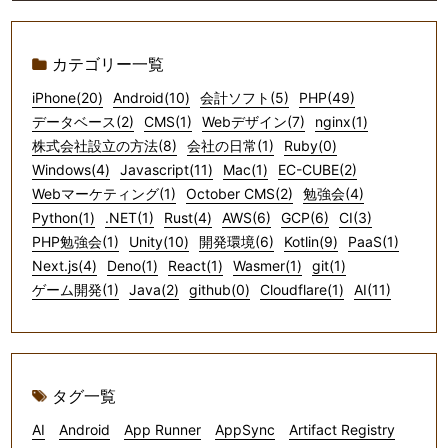
カテゴリー一覧
iPhone(20)
Android(10)
会計ソフト(5)
PHP(49)
データベース(2)
CMS(1)
Webデザイン(7)
nginx(1)
株式会社設立の方法(8)
会社の日常(1)
Ruby(0)
Windows(4)
Javascript(11)
Mac(1)
EC-CUBE(2)
Webマーケティング(1)
October CMS(2)
勉強会(4)
Python(1)
.NET(1)
Rust(4)
AWS(6)
GCP(6)
CI(3)
PHP勉強会(1)
Unity(10)
開発環境(6)
Kotlin(9)
PaaS(1)
Next.js(4)
Deno(1)
React(1)
Wasmer(1)
git(1)
ゲーム開発(1)
Java(2)
github(0)
Cloudflare(1)
AI(11)
タグ一覧
AI
Android
App Runner
AppSync
Artifact Registry