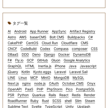
タグ一覧
AI
Android
App Runner
AppSync
Artifact Registry
Astro
AWS
baserCMS
Bolt CMS
Buildpacks
C#
CakePHP
CentOS
Cloud Run
Cloudflare
CMS
CNCF
CodeBuild
Codex
Compass
composer
CSS
DBaaS
DDD
Deno
Django
Docker
DynamoDB
F#
Fly.io
GCP
GitHub
Gluon
Google Analytics
GraphQL
HTML
Inertia.js
iPhone
Java
Javascript
jQuery
Kotlin
Kyoto eggs
Laravel
Laravel Sail
LINE
Linux
MCP
MinIO
MongoDB
MySQL
Next.js
nginx
node.js
OAuth
October CMS
Onyx
OpenAPI
PaaS
PHP
PhpStorm
Pico
PostgreSQL
PSR
Python
Quarkus
Rails
React
Redis
Render
RoadRunner
Ruby
Rust
SCSS
shell
Slim
Steam
Sublime Text
Svelte
TypeScript
Unity
Upstash