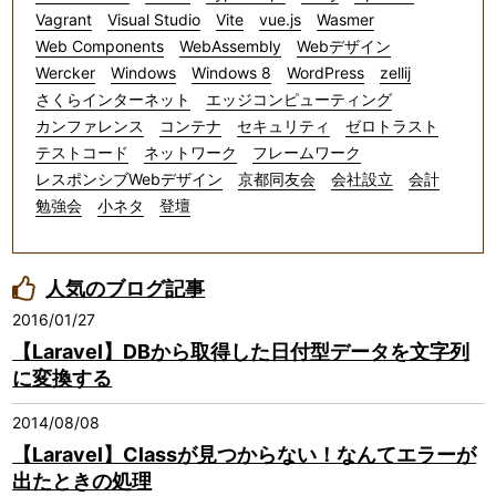
Vagrant
Visual Studio
Vite
vue.js
Wasmer
Web Components
WebAssembly
Webデザイン
Wercker
Windows
Windows 8
WordPress
zellij
さくらインターネット
エッジコンピューティング
カンファレンス
コンテナ
セキュリティ
ゼロトラスト
テストコード
ネットワーク
フレームワーク
レスポンシブWebデザイン
京都同友会
会社設立
会計
勉強会
小ネタ
登壇
人気のブログ記事
2016/01/27
【Laravel】DBから取得した日付型データを文字列
に変換する
2014/08/08
【Laravel】Classが見つからない！なんてエラーが
出たときの処理