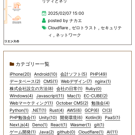
リティとネッ
2025/02/07 15:00
posted by ナカエ
Cloudflare
,
ゼロトラスト
,
セキュリテ
ィ
,
ネットワーク
カテゴリー一覧
iPhone(20)
Android(10)
会計ソフト(5)
PHP(49)
データベース(2)
CMS(1)
Webデザイン(7)
nginx(1)
株式会社設立の方法(8)
会社の日常(1)
Ruby(0)
Windows(4)
Javascript(11)
Mac(1)
EC-CUBE(2)
Webマーケティング(1)
October CMS(2)
勉強会(4)
Python(1)
.NET(1)
Rust(4)
AWS(6)
GCP(6)
CI(3)
PHP勉強会(1)
Unity(10)
開発環境(6)
Kotlin(9)
PaaS(1)
Next.js(4)
Deno(1)
React(1)
Wasmer(1)
git(1)
ゲーム開発(1)
Java(2)
github(0)
Cloudflare(1)
AI(11)