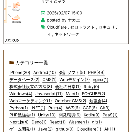
リティとネッ
2025/02/07 15:00
posted by ナカエ
Cloudflare
,
ゼロトラスト
,
セキュリテ
ィ
,
ネットワーク
カテゴリー一覧
iPhone(20)
Android(10)
会計ソフト(5)
PHP(49)
データベース(2)
CMS(1)
Webデザイン(7)
nginx(1)
株式会社設立の方法(8)
会社の日常(1)
Ruby(0)
Windows(4)
Javascript(11)
Mac(1)
EC-CUBE(2)
Webマーケティング(1)
October CMS(2)
勉強会(4)
Python(1)
.NET(1)
Rust(4)
AWS(6)
GCP(6)
CI(3)
PHP勉強会(1)
Unity(10)
開発環境(6)
Kotlin(9)
PaaS(1)
Next.js(4)
Deno(1)
React(1)
Wasmer(1)
git(1)
ゲーム開発(1)
Java(2)
github(0)
Cloudflare(1)
AI(11)