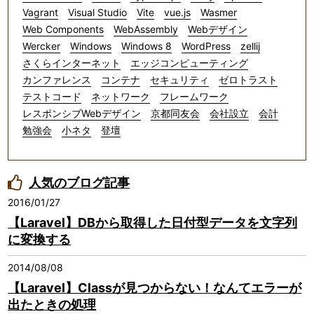
Vagrant
Visual Studio
Vite
vue.js
Wasmer
Web Components
WebAssembly
Webデザイン
Wercker
Windows
Windows 8
WordPress
zellij
さくらインターネット
エッジコンピューティング
カンファレンス
コンテナ
セキュリティ
ゼロトラスト
テストコード
ネットワーク
フレームワーク
レスポンシブWebデザイン
京都同友会
会社設立
会計
勉強会
小ネタ
登壇
人気のブログ記事
2016/01/27
【Laravel】DBから取得した日付型データを文字列
に変換する
2014/08/08
【Laravel】Classが見つからない！なんてエラーが
出たときの処理