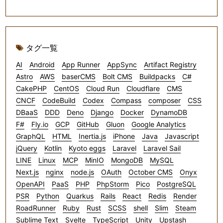
タグ一覧
AI
Android
App Runner
AppSync
Artifact Registry
Astro
AWS
baserCMS
Bolt CMS
Buildpacks
C#
CakePHP
CentOS
Cloud Run
Cloudflare
CMS
CNCF
CodeBuild
Codex
Compass
composer
CSS
DBaaS
DDD
Deno
Django
Docker
DynamoDB
F#
Fly.io
GCP
GitHub
Gluon
Google Analytics
GraphQL
HTML
Inertia.js
iPhone
Java
Javascript
jQuery
Kotlin
Kyoto eggs
Laravel
Laravel Sail
LINE
Linux
MCP
MinIO
MongoDB
MySQL
Next.js
nginx
node.js
OAuth
October CMS
Onyx
OpenAPI
PaaS
PHP
PhpStorm
Pico
PostgreSQL
PSR
Python
Quarkus
Rails
React
Redis
Render
RoadRunner
Ruby
Rust
SCSS
shell
Slim
Steam
Sublime Text
Svelte
TypeScript
Unity
Upstash